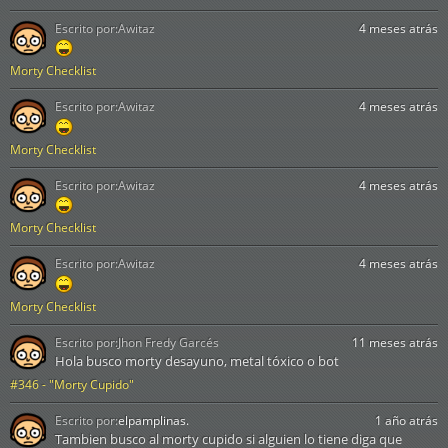
Escrito por:
Awitaz
4 meses atrás
Morty Checklist
Escrito por:
Awitaz
4 meses atrás
Morty Checklist
Escrito por:
Awitaz
4 meses atrás
Morty Checklist
Escrito por:
Awitaz
4 meses atrás
Morty Checklist
Escrito por:
Jhon Fredy Garcés
11 meses atrás
Hola busco morty desayuno, metal tóxico o bot
#346 - "Morty Cupido"
Escrito por:
elpamplinas.
1 año atrás
Tambien busco al morty cupido si alguien lo tiene diga que