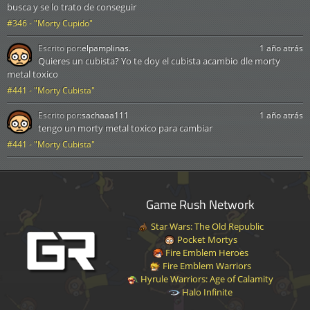
busca y se lo trato de conseguir
#346 - "Morty Cupido"
Escrito por:
elpamplinas.
1 año atrás
Quieres un cubista? Yo te doy el cubista acambio dle morty
metal toxico
#441 - "Morty Cubista"
Escrito por:
sachaaa111
1 año atrás
tengo un morty metal toxico para cambiar
#441 - "Morty Cubista"
Game Rush Network
Star Wars: The Old Republic
Pocket Mortys
Fire Emblem Heroes
Fire Emblem Warriors
Hyrule Warriors: Age of Calamity
Halo Infinite