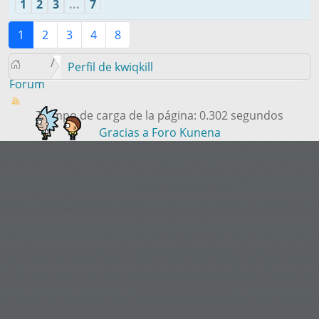
1
2
3
...
7
1
2
3
4
8
Perfil de kwiqkill
Forum
Tiempo de carga de la página: 0.302 segundos
Gracias a
Foro Kunena