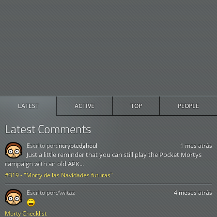
LATEST
ACTIVE
TOP
PEOPLE
Latest Comments
Escrito por:
incryptedghoul
1 mes atrás
Just a little reminder that you can still play the Pocket Mortys
campaign with an old APK...
#319 - "Morty de las Navidades futuras"
Escrito por:
Awitaz
4 meses atrás
Morty Checklist