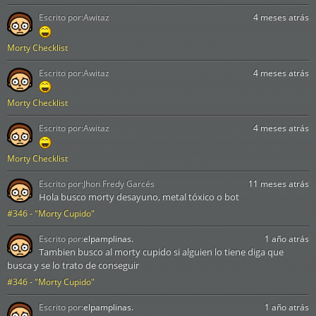
Escrito por:
Awitaz
4 meses atrás
Morty Checklist
Escrito por:
Awitaz
4 meses atrás
Morty Checklist
Escrito por:
Awitaz
4 meses atrás
Morty Checklist
Escrito por:
Jhon Fredy Garcés
11 meses atrás
Hola busco morty desayuno, metal tóxico o bot
#346 - "Morty Cupido"
Escrito por:
elpamplinas.
1 año atrás
Tambien busco al morty cupido si alguien lo tiene diga que
busca y se lo trato de conseguir
#346 - "Morty Cupido"
Escrito por:
elpamplinas.
1 año atrás