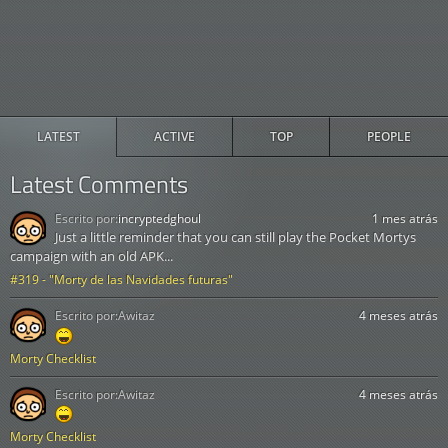
LATEST
ACTIVE
TOP
PEOPLE
Latest Comments
Escrito por:
incryptedghoul
1 mes atrás
Just a little reminder that you can still play the Pocket Mortys
campaign with an old APK...
#319 - "Morty de las Navidades futuras"
Escrito por:
Awitaz
4 meses atrás
Morty Checklist
Escrito por:
Awitaz
4 meses atrás
Morty Checklist