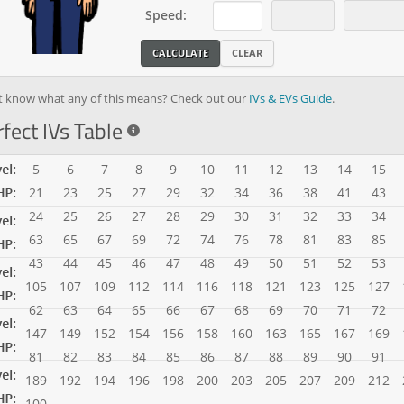
Speed
:
CALCULATE
CLEAR
t know what any of this means? Check out our
IVs & EVs Guide
.
fect IVs Table
5
6
7
8
9
10
11
12
13
14
15
21
23
25
27
29
32
34
36
38
41
43
24
25
26
27
28
29
30
31
32
33
34
63
65
67
69
72
74
76
78
81
83
85
43
44
45
46
47
48
49
50
51
52
53
105
107
109
112
114
116
118
121
123
125
127
62
63
64
65
66
67
68
69
70
71
72
147
149
152
154
156
158
160
163
165
167
169
81
82
83
84
85
86
87
88
89
90
91
189
192
194
196
198
200
203
205
207
209
212
100