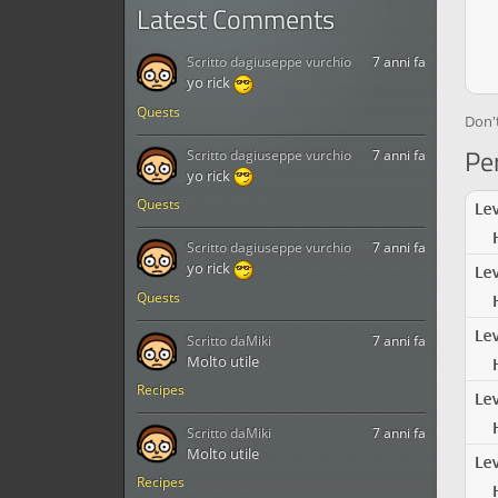
Latest Comments
Scritto da
giuseppe vurchio
7 anni fa
yo rick
Quests
Don'
Per
Scritto da
giuseppe vurchio
7 anni fa
yo rick
Quests
Scritto da
giuseppe vurchio
7 anni fa
yo rick
Quests
Scritto da
Miki
7 anni fa
Molto utile
Recipes
Scritto da
Miki
7 anni fa
Molto utile
Recipes