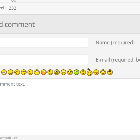
232
d comment
ment text
Name (required)
E-mail (required, bu
ymbols left