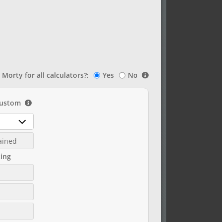
Morty for all calculators?:
Yes
No
ustom
ained
ing