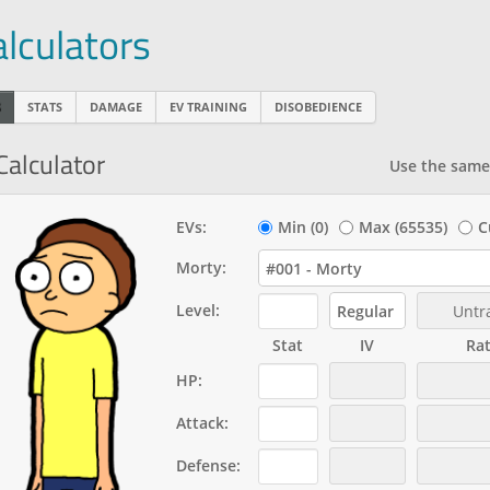
alculators
STATS
DAMAGE
EV TRAINING
DISOBEDIENCE
Calculator
Use the same 
EVs:
Min (0)
Max (65535)
C
Morty:
#001 - Morty
Level:
Regular
Untr
Stat
IV
Rat
HP
:
Attack
:
Defense
: