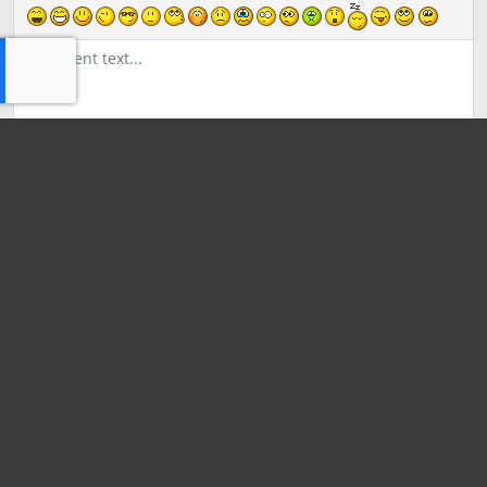
Rick Orgulloso
①
Los pecados del abuelo
Rick Lujurioso
1000
symbols left
SEND
LIMPIAR
Rick Perezoso
②
Ricks atormentados