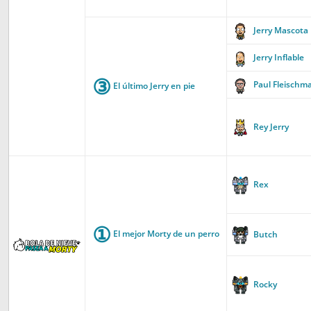
Jerry Mascota
Jerry Inflable
③
Paul Fleischm
El último Jerry en pie
Rey Jerry
Rex
①
El mejor Morty de un perro
Butch
Rocky