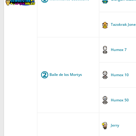
Tazokrak Jone
Humox 7
②
Baile de los Mortys
Humox 10
Humox 50
Jerry