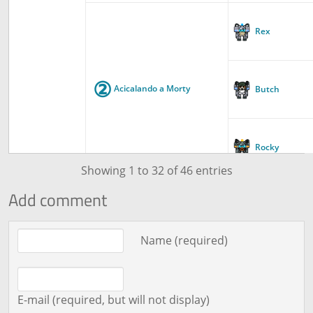
Rex
②
Acicalando a Morty
Butch
Rocky
Showing 1 to 32 of 46 entries
Add comment
Rex
Comment text
Name (required)
③
Vestido con clase
Butch
E-mail (required, but will not display)
Rocky