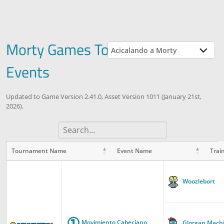
Morty Games Tournaments &
Acicalando a Morty
Events
Updated to Game Version 2.41.0, Asset Version 1011 (January 21st,
2026).
Tournament Name
Event Name
Trai
Tournament
Event Name
Trainer Name
Name
Woozlebort
①
Movimiento Cabeciano
Glorgan Mach