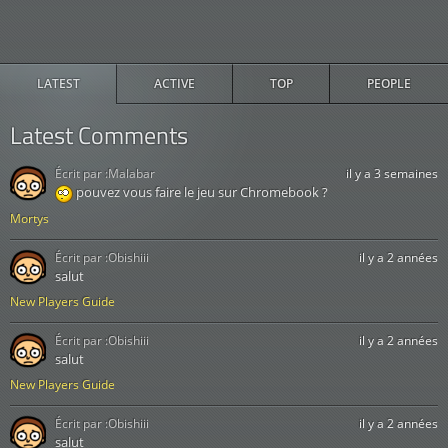
LATEST
ACTIVE
TOP
PEOPLE
Latest Comments
Écrit par :
Malabar
il y a 3 semaines
pouvez vous faire le jeu sur Chromebook ?
Mortys
Écrit par :
Obishiii
il y a 2 années
salut
New Players Guide
Écrit par :
Obishiii
il y a 2 années
salut
New Players Guide
Écrit par :
Obishiii
il y a 2 années
salut