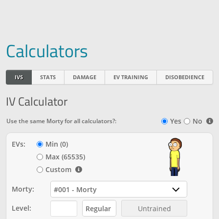
Calculators
IVS
STATS
DAMAGE
EV TRAINING
DISOBEDIENCE
IV Calculator
Yes
No
Use the same Morty for all calculators?:
EVs:
Min (0)
Max (65535)
Custom
Morty:
#001 - Morty
Level:
Regular
Untrained