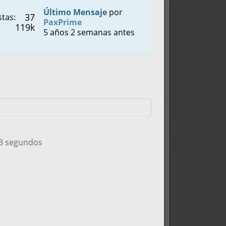
Último Mensaje
por
37
tas:
PaxPrime
119k
5 años 2 semanas antes
03 segundos