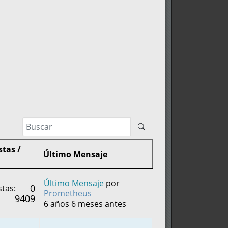
tas /
Último Mensaje
Último Mensaje
por
0
tas:
Prometheus
9409
6 años 6 meses antes