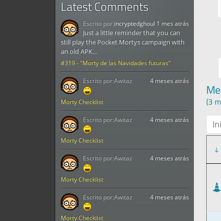
Latest Comments
Escrito por:
incryptedghoul
1 mes atrás
Just a little reminder that you can
still play the Pocket Mortys campaign with
an old APK...
#319 - "Morty de las Navidades futuras"
Escrito por:
Awitaz
4 meses atrás
Me
(3 m
Morty Checklist
Escrito por:
Awitaz
4 meses atrás
In
Morty Checklist
Escrito por:
Awitaz
4 meses atrás
Morty Checklist
Escrito por:
Awitaz
4 meses atrás
Morty Checklist