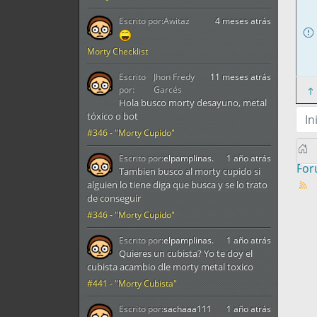
Escrito por:
Awitaz
4 meses atrás
Morty Checklist
Escrito
Jhon Fredy
11 meses atrás
por:
Garcés
Hola busco morty desayuno, metal
tóxico o bot
In
#346 - "Morty Cupido"
Escrito por:
elpamplinas.
1 año atrás
Fo
Tambien busco al morty cupido si
alguien lo tiene diga que busca y se lo trato
de conseguir
#346 - "Morty Cupido"
Escrito por:
elpamplinas.
1 año atrás
Quieres un cubista? Yo te doy el
cubista acambio dle morty metal toxico
#441 - "Morty Cubista"
Escrito por:
sachaaa111
1 año atrás