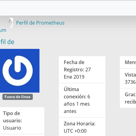
Perfil de Prometheus
rum
fil de
Fecha de
Mens
Registro:
27
Vista
Ene 2019
3736
Última
Grac
conexión:
6
Fuera de línea
recib
años 1 mes
antes
Tipo de
usuario:
Zona Horaria:
Usuario
UTC +0:00