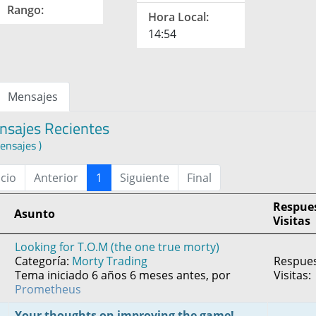
Rango:
Hora Local:
14:54
Mensajes
nsajes Recientes
ensajes )
icio
Anterior
1
Siguiente
Final
Respues
Asunto
Visitas
Looking for T.O.M (the one true morty)
Categoría:
Morty Trading
Respues
Tema iniciado 6 años 6 meses antes, por
Visitas:
Prometheus
Your thoughts on improving the game!