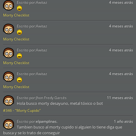
Escrito por:
Awitaz
4 meses atrás
Morty Checklist
Escrito por:
Awitaz
4 meses atrás
Morty Checklist
Escrito por:
Awitaz
4 meses atrás
Morty Checklist
Escrito por:
Awitaz
4 meses atrás
Morty Checklist
Escrito por:
Jhon Fredy Garcés
11 meses atrás
Hola busco morty desayuno, metal tóxico o bot
#346 - "Morty Cupido"
Escrito por:
elpamplinas.
1 año atrás
Tambien busco al morty cupido si alguien lo tiene diga que
busca y se lo trato de conseguir