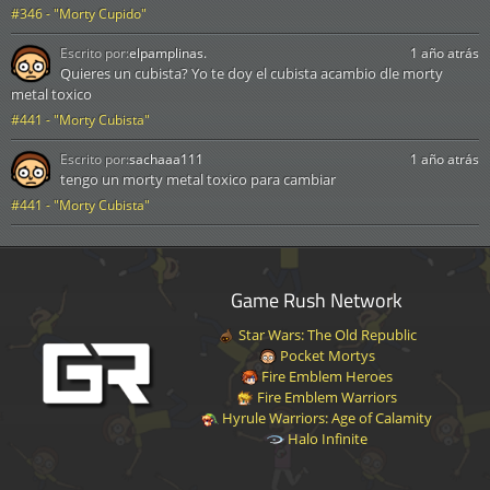
#346 - "Morty Cupido"
Escrito por:
elpamplinas.
1 año atrás
Quieres un cubista? Yo te doy el cubista acambio dle morty
metal toxico
#441 - "Morty Cubista"
Escrito por:
sachaaa111
1 año atrás
tengo un morty metal toxico para cambiar
#441 - "Morty Cubista"
Game Rush Network
Star Wars: The Old Republic
Pocket Mortys
Fire Emblem Heroes
Fire Emblem Warriors
Hyrule Warriors: Age of Calamity
Halo Infinite