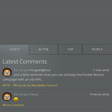
LATEST
ACTIVE
TOP
PEOPLE
Latest Comments
Escrito por:
incryptedghoul
1 mes atrás
Just a little reminder that you can still play the Pocket Mortys
campaign with an old APK...
#319 - "Morty de las Navidades futuras"
Escrito por:
Awitaz
4 meses atrás
Morty Checklist