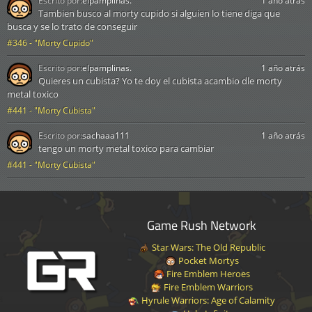
Escrito por:
elpamplinas.
1 año atrás
Tambien busco al morty cupido si alguien lo tiene diga que
busca y se lo trato de conseguir
#346 - "Morty Cupido"
Escrito por:
elpamplinas.
1 año atrás
Quieres un cubista? Yo te doy el cubista acambio dle morty
metal toxico
#441 - "Morty Cubista"
Escrito por:
sachaaa111
1 año atrás
tengo un morty metal toxico para cambiar
#441 - "Morty Cubista"
Game Rush Network
Star Wars: The Old Republic
Pocket Mortys
Fire Emblem Heroes
Fire Emblem Warriors
Hyrule Warriors: Age of Calamity