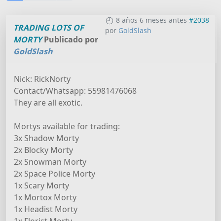
8 años 6 meses antes
#2038
TRADING LOTS OF
por
GoldSlash
MORTY
Publicado por
GoldSlash
Nick: RickNorty
Contact/Whatsapp: 55981476068
They are all exotic.
Mortys available for trading:
3x Shadow Morty
2x Blocky Morty
2x Snowman Morty
2x Space Police Morty
1x Scary Morty
1x Mortox Morty
1x Headist Morty
1x Florist Morty