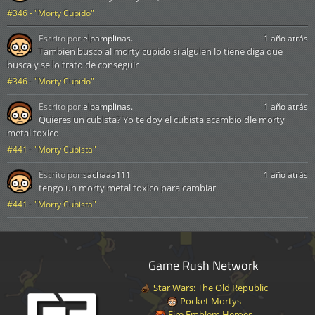
#346 - "Morty Cupido"
Escrito por:
elpamplinas.
1 año atrás
Tambien busco al morty cupido si alguien lo tiene diga que
busca y se lo trato de conseguir
#346 - "Morty Cupido"
Escrito por:
elpamplinas.
1 año atrás
Quieres un cubista? Yo te doy el cubista acambio dle morty
metal toxico
#441 - "Morty Cubista"
Escrito por:
sachaaa111
1 año atrás
tengo un morty metal toxico para cambiar
#441 - "Morty Cubista"
Game Rush Network
Star Wars: The Old Republic
Pocket Mortys
Fire Emblem Heroes