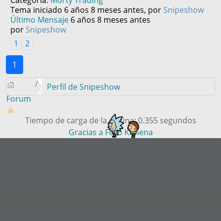
Categoría:
Morty Trading
Tema iniciado 6 años 8 meses antes, por
Snipeshow
Último Mensaje
6 años 8 meses antes
por
Snipeshow
1
2
1
Perfil de Snipeshow
Forum
Tiempo de carga de la página: 0.355 segundos
Gracias a
Foro Kunena