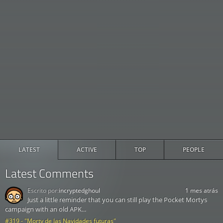
LATEST
ACTIVE
TOP
PEOPLE
Latest Comments
Escrito por:
incryptedghoul
1 mes atrás
Just a little reminder that you can still play the Pocket Mortys
campaign with an old APK...
#319 - "Morty de las Navidades futuras"