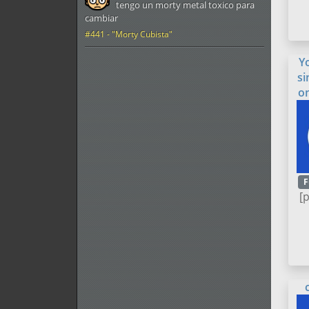
tengo un morty metal toxico para
cambiar
#441 - "Morty Cubista"
Y
si
o
F
[