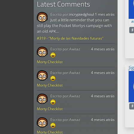
Latest Comments
Escrito por:
incryptedghoul
1 mes atrás
Just a little reminder that you can
A
still play the Pocket Mortys campaign with
F
an old APK...
#319 - "Morty de las Navidades futuras"
Escrito por:
Awitaz
4 meses atrás
Morty Checklist
Ji
Escrito por:
Awitaz
4 meses atrás
Morty Checklist
Escrito por:
Awitaz
4 meses atrás
F
Morty Checklist
Escrito por:
Awitaz
4 meses atrás
Morty Checklist