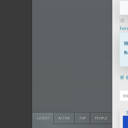
Fo
W
R
e
In
LATEST
ACTIVE
TOP
PEOPLE