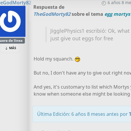
heGodMorty82
6 años 8 me
Respuesta de
TheGodMorty82
sobre el tema
egg mortys
JigglePhysics1 escribió: Ok, wha
just give out eggs for free
uera de línea
MÁS
Hold my squanch.
But no, I don't have any to give out right n
And yes, it's customary to list which Mortys 
know when someone else might be looking 
Última Edición: 6 años 8 meses antes por