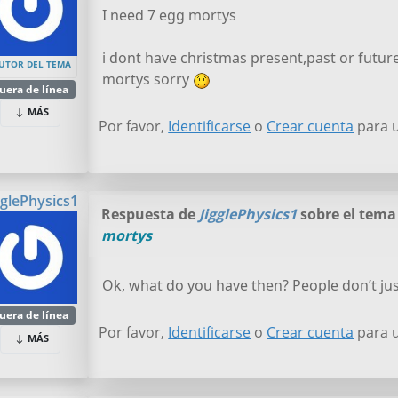
I need 7 egg mortys
i dont have christmas present,past or futur
UTOR DEL TEMA
mortys sorry
uera de línea
MÁS
Por favor,
Identificarse
o
Crear cuenta
para u
gglePhysics1
Respuesta de
JigglePhysics1
sobre el tem
mortys
Ok, what do you have then? People don’t jus
uera de línea
Por favor,
Identificarse
o
Crear cuenta
para u
MÁS