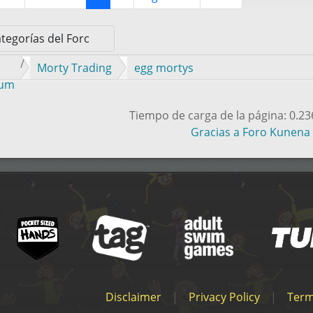
Morty Trading
egg mortys
rum
Tiempo de carga de la página: 0.2
Gracias a
Foro Kunena
Disclaimer
|
Privacy Policy
|
Term