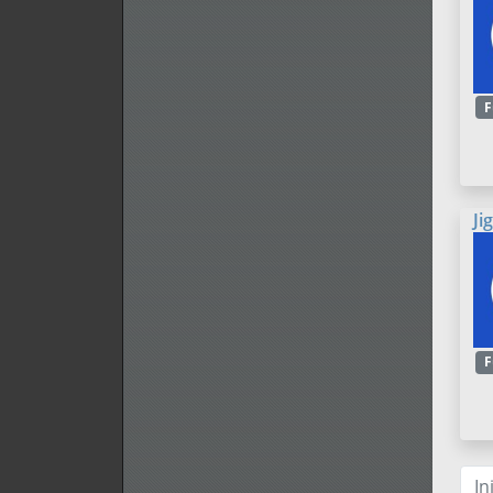
F
Ji
F
In