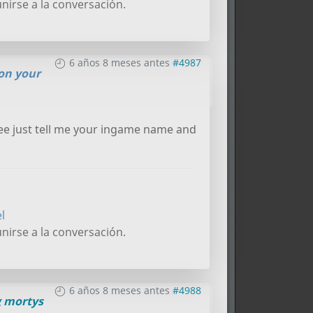
nirse a la conversación.
6 años 8 meses antes
#4987
 on your
ree just tell me your ingame name and
l
nirse a la conversación.
6 años 8 meses antes
#4988
g mortys