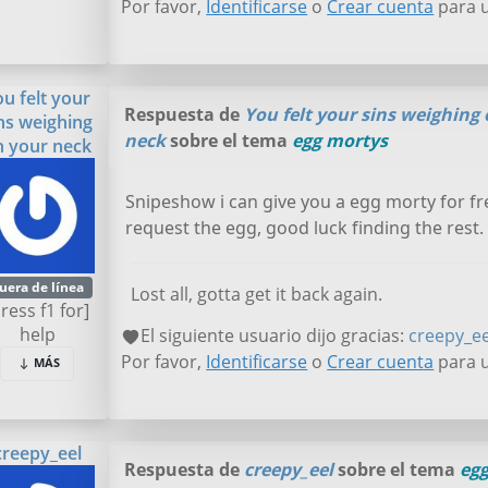
Por favor,
Identificarse
o
Crear cuenta
para u
ou felt your
Respuesta de
You felt your sins weighing
ns weighing
neck
sobre el tema
egg mortys
n your neck
Snipeshow i can give you a egg morty for f
request the egg, good luck finding the rest.
uera de línea
Lost all, gotta get it back again.
press f1 for]
help
El siguiente usuario dijo gracias:
creepy_ee
Por favor,
Identificarse
o
Crear cuenta
para u
MÁS
creepy_eel
Respuesta de
creepy_eel
sobre el tema
eg