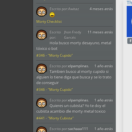
T
Escrito por:
Awitaz
4 meses atrás
Morty Checklist
Escrito
Jhon Fredy
11 meses atrás
por:
Garcés
F
Hola busco morty desayuno, metal
tóxico o bot
#346 - "Morty Cupido"
Escrito por:
elpamplinas.
1 año atrás
Tambien busco al morty cupido si
alguien lo tiene diga que busca y se lo trato
de conseguir
#346 - "Morty Cupido"
Escrito por:
elpamplinas.
1 año atrás
Quieres un cubista? Yo te doy el
cubista acambio dle morty metal toxico
#441 - "Morty Cubista"
Escrito por:
sachaaa111
1 año atrás