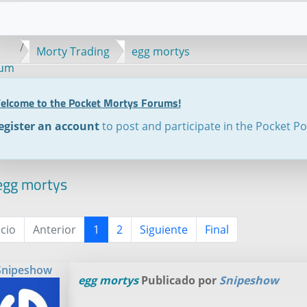
Morty Trading
egg mortys
rum
elcome to the Pocket Mortys Forums!
egister an account
to post and participate in the Pocket P
gg mortys
icio
Anterior
1
2
Siguiente
Final
Snipeshow
egg mortys
Publicado por
Snipeshow