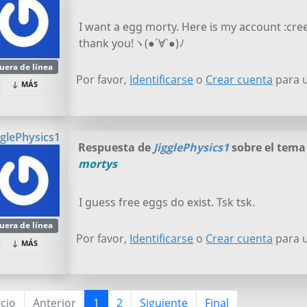
I want a egg morty. Here is my account :cre
thank you!ヽ(●´∀`●)ﾉ
uera de línea
Por favor,
Identificarse
o
Crear cuenta
para u
MÁS
gglePhysics1
Respuesta de
JigglePhysics1
sobre el tem
mortys
I guess free eggs do exist. Tsk tsk.
uera de línea
Por favor,
Identificarse
o
Crear cuenta
para u
MÁS
icio
Anterior
1
2
Siguiente
Final