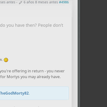
ses antes
-
6 años 8 meses antes
#4986
t do you have then? People don’t
ow.
you're offering in return - you never
for Mortys you may already have.
TheGodMorty82
.