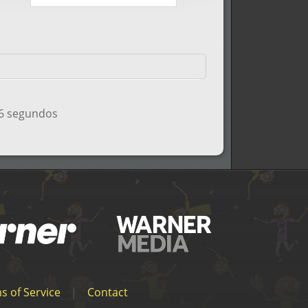
36 segundos
s of Service
|
Contact