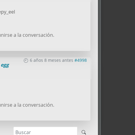
epy_eel
nirse a la conversación.
6 años 8 meses antes
#4998
a
egg
nirse a la conversación.