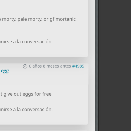
e morty, pale morty, or gf mortanic
nirse a la conversación.
6 años 8 meses antes
#4985
a
egg
t give out eggs for free
nirse a la conversación.