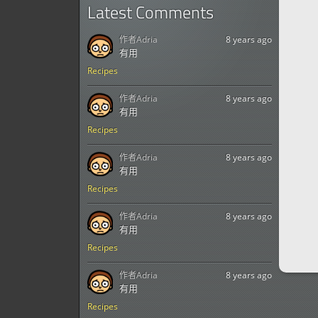
Latest Comments
作者
Adria
8 years ago
有用
Recipes
作者
Adria
8 years ago
有用
Recipes
作者
Adria
8 years ago
有用
Recipes
作者
Adria
8 years ago
有用
Recipes
作者
Adria
8 years ago
有用
Recipes