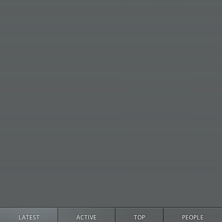
金福德先生
26
Other
Free
No
屬性滑桿夏日
27
Other
Free
No
觀察者
28
Other
Free
No
瑞克至尊
29
Other
Free
No
總統女士
30
Other
Free
No
黃博士
31
Other
Free
No
查克斯里
32
Other
Free
No
金屬齒輪
33
Other
Free
No
總統
34
Other
Free
No
維納斯子爵
35
Other
Free
No
LATEST
ACTIVE
TOP
PEOPLE