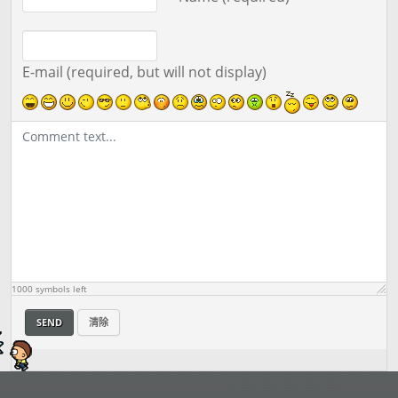
動畫鳥人
16
Other
Free
No
動畫太空老媽
17
Other
Free
No
E-mail (required, but will not display)
英雄傑瑞
18
Other
Free
No
瑞桑
19
Rick
Free
No
外星艾兒
20
Other
Free
No
動畫塔米
21
Other
Free
No
法蘭克
22
Other
Free
No
動畫瑞克
23
Rick
Free
No
1000
symbols left
SEND
清除
虛擬黛安
24
Other
Free
No
大腳
25
Other
Free
No