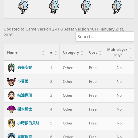
Updated to Game Version 2.41.0, Asset Version 1011 (January 21st,
2026).
Multiplayer
Name
#
Category
Cost
Only?
蟲蟲安妮
1
Other
Free
No
小莫蒂
2
Other
Free
No
揩油傑瑞
3
Other
Free
No
樹木騎士
4
Other
Free
No
小時候的貝絲
5
Other
Free
No
星座瑞克
6
Other
Free
No