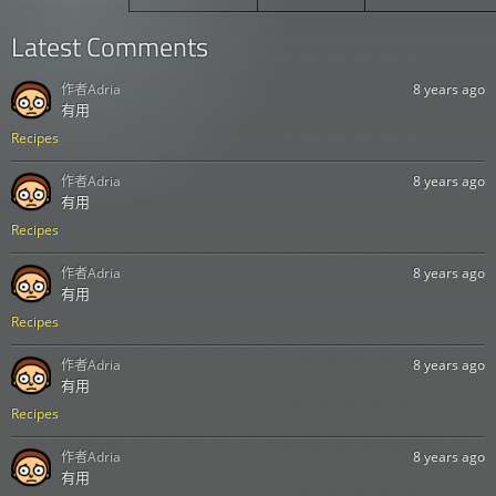
火鶴老爸
36
Other
Free
No
Latest Comments
里昂
37
Other
Free
No
作者
Adria
8 years ago
有用
情人
38
Other
Free
No
Recipes
傑瑞的老媽
39
Other
Free
No
作者
Adria
8 years ago
有用
白天桑美
40
Other
Free
No
Recipes
青少年傑瑞
41
Other
Free
No
作者
Adria
8 years ago
有用
羅伊
42
Other
Free
No
Recipes
隱士傑瑞
43
Other
Free
No
作者
Adria
8 years ago
有用
烏鴉瑞克
44
Rick
Free
No
Recipes
作者
Adria
8 years ago
尼克
45
Other
Free
No
有用