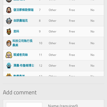
復活節條款傑瑞
7
Other
Free
No
自耕農瑞克
8
Other
Free
No
思科
9
Other
Free
No
科技公司執行長
10
Other
Free
No
桑美
毀滅者貝絲
11
Other
Free
No
澤農·布魯姆博士
12
Other
Free
No
動畫桑美
13
Other
Free
No
艾兒
14
Other
Free
No
Add comment
長毛瑞克
15
Rick
Free
No
Comment text
Name (required)