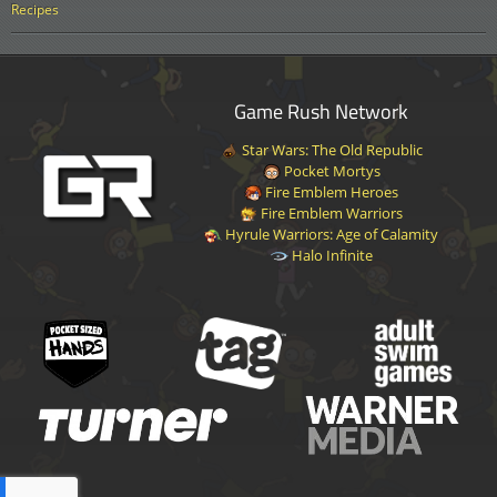
Recipes
記憶瑞克
46
Rick
Free
No
神戰士夏天
47
Other
Free
No
Game Rush Network
火雞瑞克
48
Other
Free
No
Star Wars: The Old Republic
布魯斯休貝克
49
Other
Free
No
Pocket Mortys
Fire Emblem Heroes
Fire Emblem Warriors
婆內塔公主
50
Other
Free
No
Hyrule Warriors: Age of Calamity
Halo Infinite
地球蒂娜
51
Other
Free
No
被獵狂先生
52
Other
Free
No
光環先生
53
Other
Free
No
星條瑞克
54
Rick
Free
No
貝絲複製人？
55
Other
Free
No