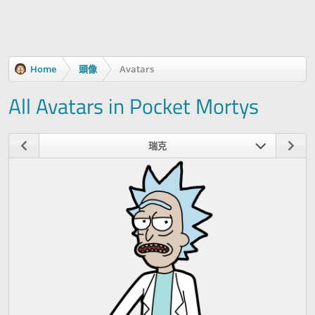
Home
頭像
Avatars
All Avatars in Pocket Mortys
瑞克