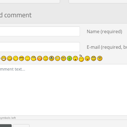
d comment
ment text
Name (required)
E-mail (required, bu
ymbols left