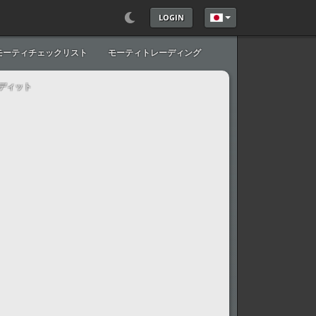
LOGIN
あなたが使う言語を
モーティチェックリスト
モーティトレーディング
ディット