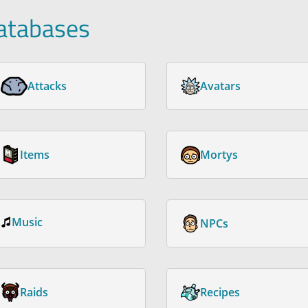
atabases
Attacks
Avatars
Items
Mortys
Music
NPCs
Raids
Recipes