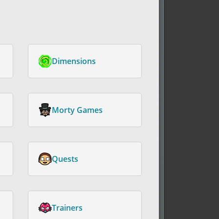
Dimensions
Morty Games
Quests
Trainers