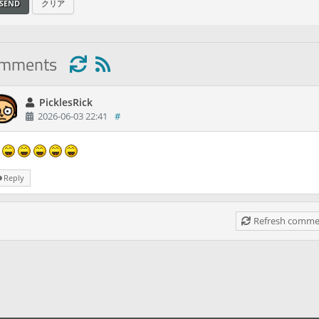
SEND
クリア
omments
PicklesRick
2026-06-03 22:41
#
Reply
Refresh commen