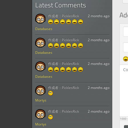
Latest Comments
Ad
作成者：
PicklesRick
2 months ago
Com
Databases
作成者：
PicklesRick
2 months ago
Databases
作成者：
PicklesRick
2 months ago
Databases
作成者：
PicklesRick
2 months ago
Mortys
作成者：
PicklesRick
2 months ago
1000
s
Mortys