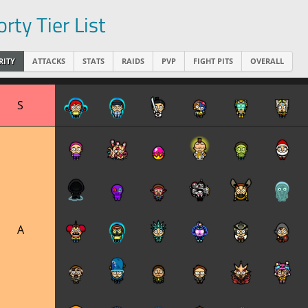
rty Tier List
RITY
ATTACKS
STATS
RAIDS
PVP
FIGHT PITS
OVERALL
S
A