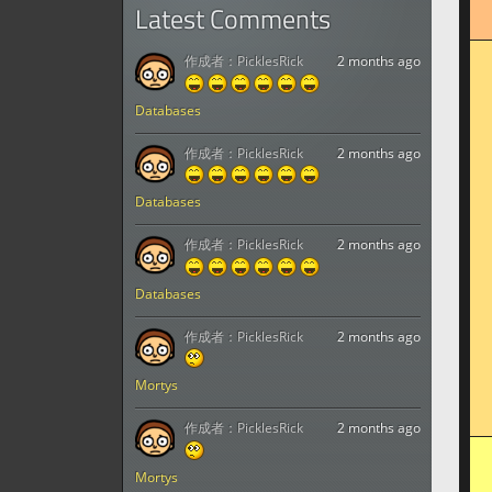
Latest Comments
作成者：
PicklesRick
2 months ago
Databases
作成者：
PicklesRick
2 months ago
Databases
作成者：
PicklesRick
2 months ago
Databases
作成者：
PicklesRick
2 months ago
Mortys
作成者：
PicklesRick
2 months ago
Mortys