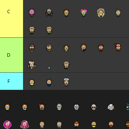
C
D
F