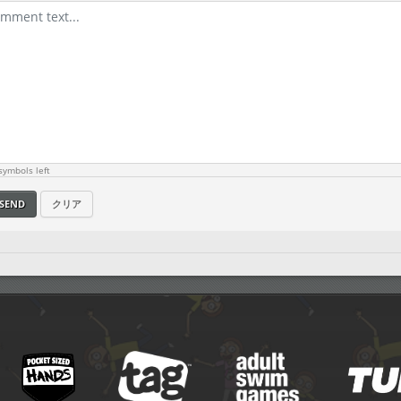
ymbols left
SEND
クリア