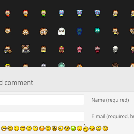
d comment
ment text
Name (required)
E-mail (required, bu