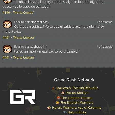
Tambien busco al morty cupido si alguien lo tiene diga que
busca y se lo trato de conseguir
#346 - "Morty Cupido"
Escrito por:
elpamplinas.
1 año atrás
Quieres un cubista? Yo te doy el cubista acambio dle morty
metal toxico
#441 - "Morty Cubista"
Escrito por:
sachaaa111
1 año atrás
tengo un morty metal toxico para cambiar
#441 - "Morty Cubista"
Game Rush Network
Star Wars: The Old Republic
Pocket Mortys
Fire Emblem Heroes
Fire Emblem Warriors
Hyrule Warriors: Age of Calamity
Halo Infinite