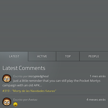
LATEST
ACTIVE
TOP
PEOPLE
Latest Comments
Escrito por:
incryptedghoul
1 mes atrás
Just a little reminder that you can still play the Pocket Mortys
campaign with an old APK...
#319 - "Morty de las Navidades futuras"
Escrito por:
Awitaz
4 meses atrás