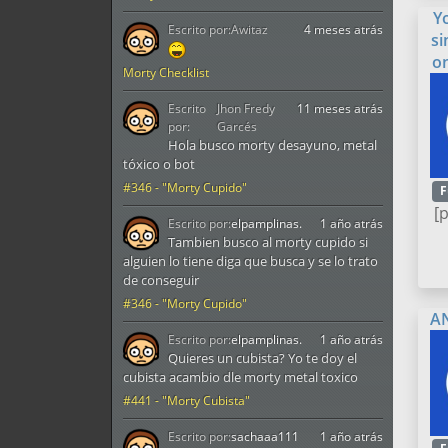
Y
Escrito por:
Awitaz
4 meses atrás
si
o
Morty Checklist
Escrito
Jhon Fredy
11 meses atrás
por:
Garcés
Hola busco morty desayuno, metal
tóxico o bot
#346 - "Morty Cupido"
F
[
Escrito por:
elpamplinas.
1 año atrás
Tambien busco al morty cupido si
alguien lo tiene diga que busca y se lo trato
de conseguir
#346 - "Morty Cupido"
A
Escrito por:
elpamplinas.
1 año atrás
Quieres un cubista? Yo te doy el
cubista acambio dle morty metal toxico
#441 - "Morty Cubista"
Escrito por:
sachaaa111
1 año atrás