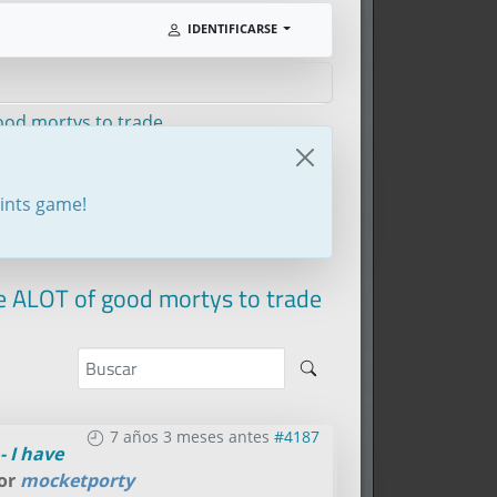
IDENTIFICARSE
good mortys to trade
oints game!
ve ALOT of good mortys to trade
7 años 3 meses antes
#4187
- I have
por
mocketporty