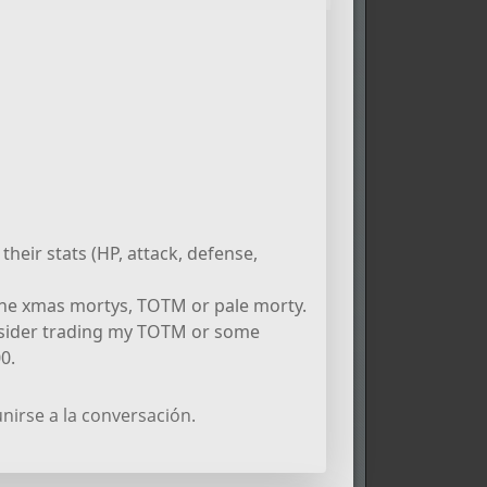
their stats (HP, attack, defense,
 the xmas mortys, TOTM or pale morty.
onsider trading my TOTM or some
0.
nirse a la conversación.