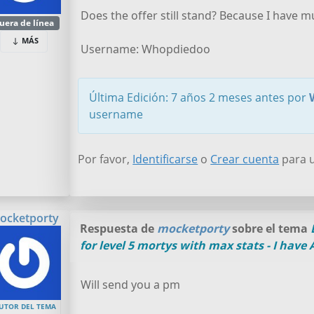
Does the offer still stand? Because I have mu
uera de línea
MÁS
Username: Whopdiedoo
Última Edición: 7 años 2 meses antes por
username
Por favor,
Identificarse
o
Crear cuenta
para u
ocketporty
Respuesta de
mocketporty
sobre el tema
for level 5 mortys with max stats - I have
Will send you a pm
UTOR DEL TEMA