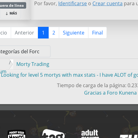
Por favor,
Identificarse
o
Crear cuenta
para u
uera de línea
MÁS
icio
Anterior
1
2
Siguiente
Final
Morty Trading
rum
Looking for level 5 mortys with max stats - I have ALOT of 
Tiempo de carga de la página: 0.2
Gracias a
Foro Kunena