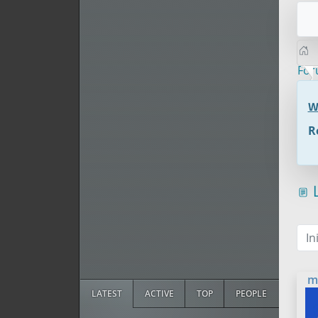
Fo
W
R
L
In
m
LATEST
ACTIVE
TOP
PEOPLE