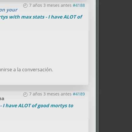
7 años 3 meses antes
#4188
 on your
rtys with max stats - I have ALOT of
nirse a la conversación.
7 años 3 meses antes
#4189
ma
 - I have ALOT of good mortys to