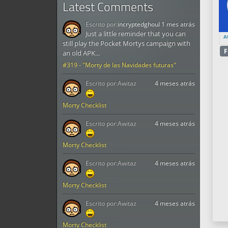
Latest Comments
Escrito por:
incryptedghoul
1 mes atrás
Just a little reminder that you can
A
still play the Pocket Mortys campaign with
F
an old APK...
#319 - "Morty de las Navidades futuras"
Escrito por:
Awitaz
4 meses atrás
Morty Checklist
Escrito por:
Awitaz
4 meses atrás
Morty Checklist
Escrito por:
Awitaz
4 meses atrás
Morty Checklist
Escrito por:
Awitaz
4 meses atrás
Morty Checklist