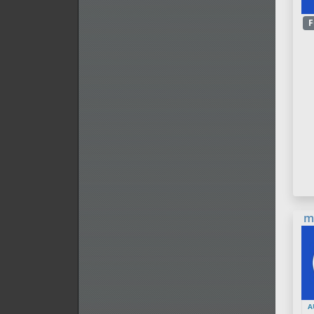
F
m
A