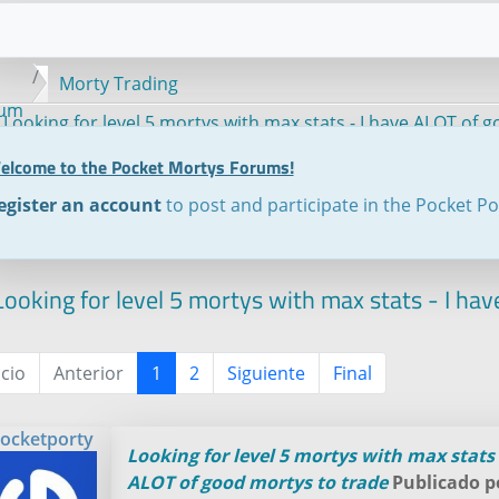
Morty Trading
rum
Looking for level 5 mortys with max stats - I have ALOT of 
elcome to the Pocket Mortys Forums!
egister an account
to post and participate in the Pocket P
ooking for level 5 mortys with max stats - I ha
icio
Anterior
1
2
Siguiente
Final
ocketporty
Looking for level 5 mortys with max stats 
ALOT of good mortys to trade
Publicado 