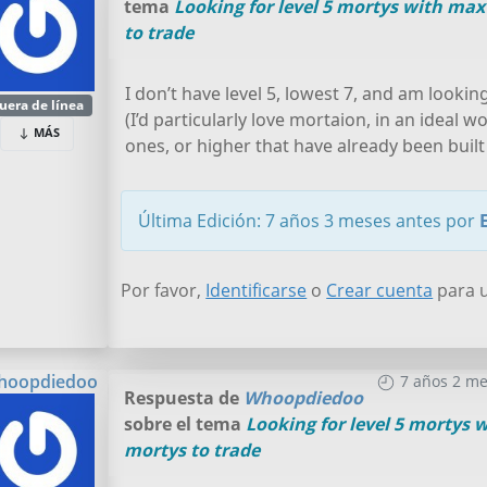
tema
Looking for level 5 mortys with max
to trade
I don’t have level 5, lowest 7, and am lookin
uera de línea
(I’d particularly love mortaion, in an ideal w
MÁS
ones, or higher that have already been built 
Última Edición: 7 años 3 meses antes por
Por favor,
Identificarse
o
Crear cuenta
para u
hoopdiedoo
7 años 2 me
Respuesta de
Whoopdiedoo
sobre el tema
Looking for level 5 mortys 
mortys to trade