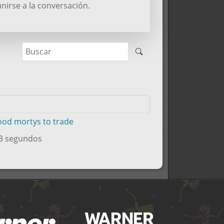
nirse a la conversación.
good mortys to trade
33 segundos