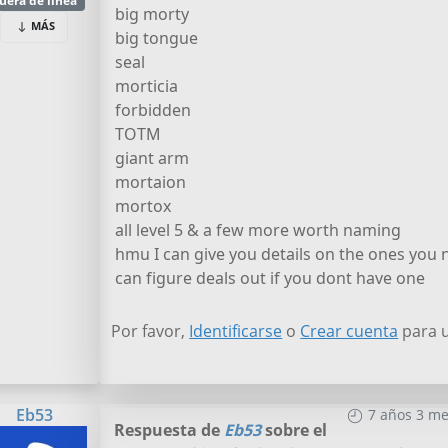
uera de línea
big morty
MÁS
big tongue
seal
morticia
forbidden
TOTM
giant arm
mortaion
mortox
all level 5 & a few more worth naming
hmu I can give you details on the ones you 
can figure deals out if you dont have one
Por favor,
Identificarse
o
Crear cuenta
para u
Eb53
7 años 3 me
Respuesta de
Eb53
sobre el