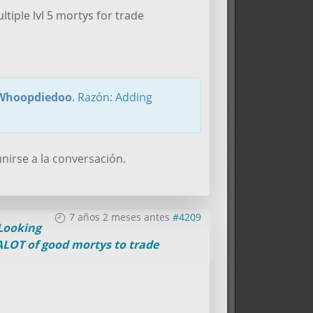
ltiple lvl 5 mortys for trade
Whoopdiedoo
. Razón: Adding
nirse a la conversación.
7 años 2 meses antes
#4209
Looking
 ALOT of good mortys to trade