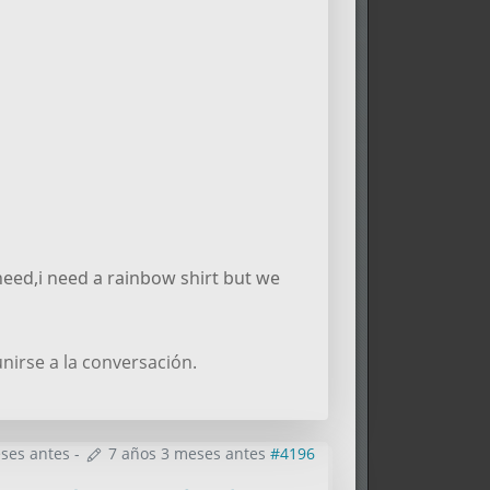
need,i need a rainbow shirt but we
nirse a la conversación.
ses antes
-
7 años 3 meses antes
#4196