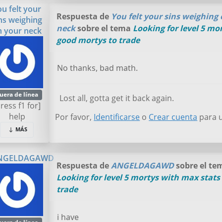
ou felt your
Respuesta de
You felt your sins weighing
ns weighing
neck
sobre el tema
Looking for level 5 mo
n your neck
good mortys to trade
No thanks, bad math.
uera de línea
Lost all, gotta get it back again.
press f1 for]
help
Por favor,
Identificarse
o
Crear cuenta
para u
MÁS
NGELDAGAWD
Respuesta de
ANGELDAGAWD
sobre el te
Looking for level 5 mortys with max stats
trade
i have