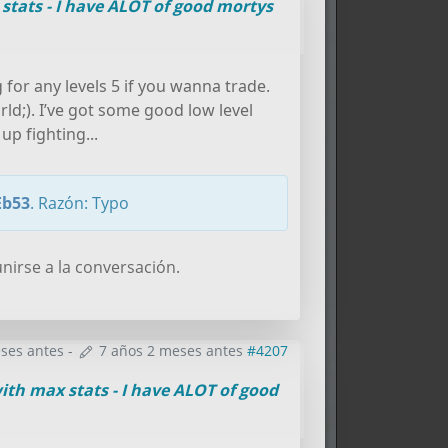
 stats - I have ALOT of good mortys
g for any levels 5 if you wanna trade.
orld;). I’ve got some good low level
up fighting...
Eb53
. Razón: Typo
nirse a la conversación.
ses antes
-
7 años 2 meses antes
#4207
with max stats - I have ALOT of good