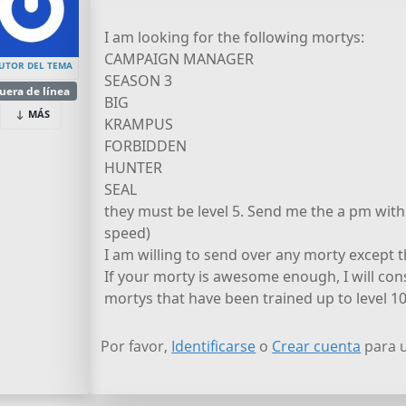
I am looking for the following mortys:
CAMPAIGN MANAGER
UTOR DEL TEMA
SEASON 3
uera de línea
BIG
MÁS
KRAMPUS
FORBIDDEN
HUNTER
SEAL
they must be level 5. Send me the a pm with 
speed)
I am willing to send over any morty except
If your morty is awesome enough, I will c
mortys that have been trained up to level 10
Por favor,
Identificarse
o
Crear cuenta
para u