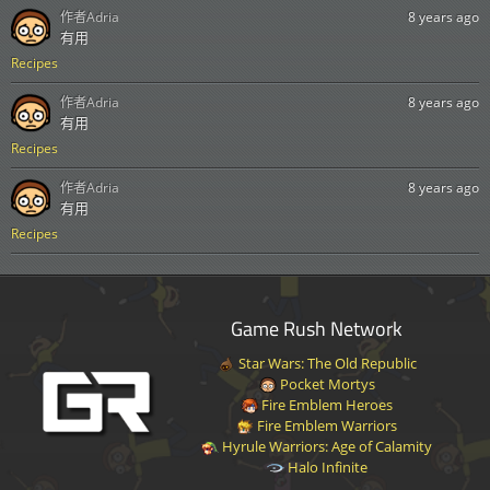
作者
Adria
8 years ago
有用
Recipes
作者
Adria
8 years ago
有用
Recipes
作者
Adria
8 years ago
有用
Recipes
Game Rush Network
Star Wars: The Old Republic
Pocket Mortys
Fire Emblem Heroes
Fire Emblem Warriors
Hyrule Warriors: Age of Calamity
Halo Infinite