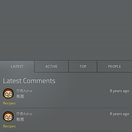
LATEST
ACTIVE
TOP
PEOPLE
Latest Comments
作者
Adria
8 years ago
有用
Recipes
作者
Adria
8 years ago
有用
Recipes