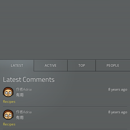
LATEST
ACTIVE
TOP
PEOPLE
Latest Comments
作者
Adria
8 years ago
有用
Recipes
作者
Adria
8 years ago
有用
Recipes