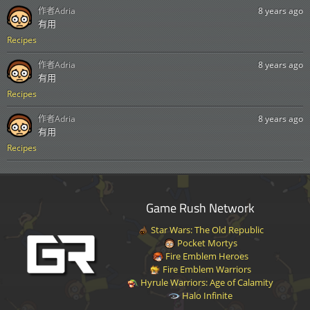
作者
Adria
8 years ago
有用
Recipes
作者
Adria
8 years ago
有用
Recipes
作者
Adria
8 years ago
有用
Recipes
Game Rush Network
Star Wars: The Old Republic
Pocket Mortys
Fire Emblem Heroes
Fire Emblem Warriors
Hyrule Warriors: Age of Calamity
Halo Infinite