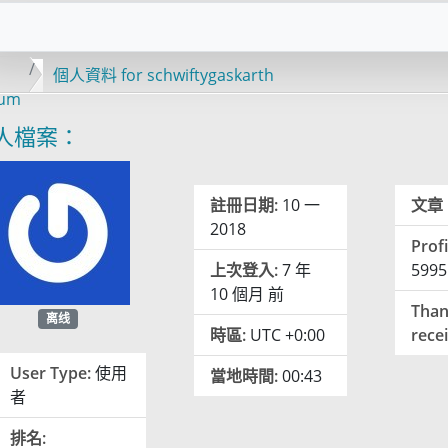
個人資料 for schwiftygaskarth
rum
人檔案：
註冊日期:
10 一
文章
2018
Profi
上次登入:
7 年
5995
10 個月 前
Than
离线
時區:
UTC +0:00
rece
User Type:
使用
當地時間:
00:43
者
排名: