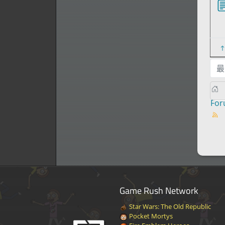
最
Fo
Game Rush Network
Star Wars: The Old Republic
Pocket Mortys