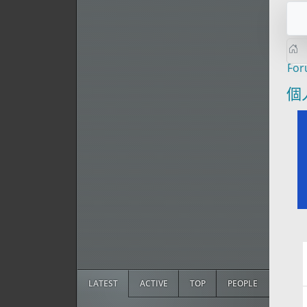
Fo
個
LATEST
ACTIVE
TOP
PEOPLE