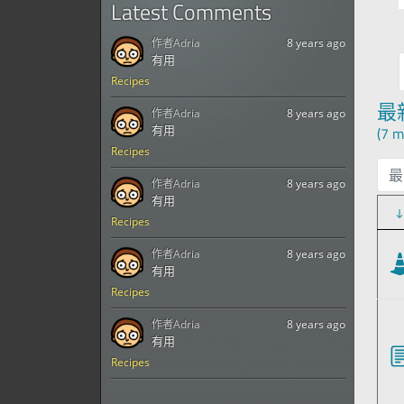
Latest Comments
作者
Adria
8 years ago
有用
Recipes
最
作者
Adria
8 years ago
有用
(7 m
Recipes
最
作者
Adria
8 years ago
有用
Recipes
作者
Adria
8 years ago
有用
Recipes
作者
Adria
8 years ago
有用
Recipes