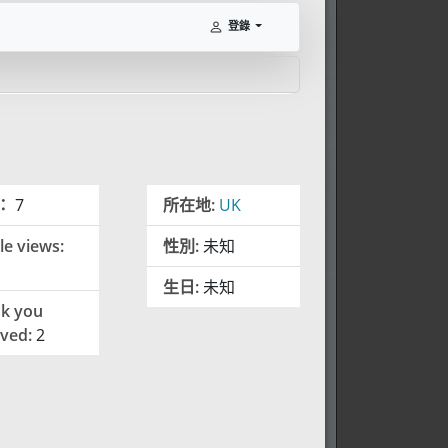
登錄
：
7
所在地:
UK
le views:
性別:
未知
生日:
未知
k you
ived:
2