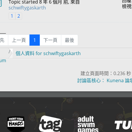
回覆
Topic started 8 年 6 個月 前, 來自
檢視
schwiftygaskarth
1
2
先
上一頁
1
下一頁
最後
個人資料 for schwiftygaskarth
rum
建立頁面時間：0.236 秒
討論區核心：
Kunena 論