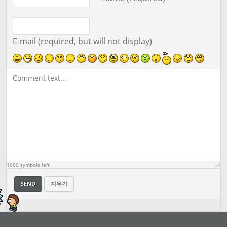
아니메 새인간
16
Other
Free
No
아니메 우주 엄
17
Other
Free
No
마
E-mail (required, but will not display)
영웅 제리
18
Other
Free
No
리-산
19
Rick
Free
No
외계인 엘르
20
Other
Free
No
아니메 태미
21
Other
Free
No
프랭크
22
Other
Free
No
1000
symbols left
아니메 릭
23
Rick
Free
No
SEND
지우기
가상 다이앤
24
Other
Free
No
빅풋
25
Other
Free
No