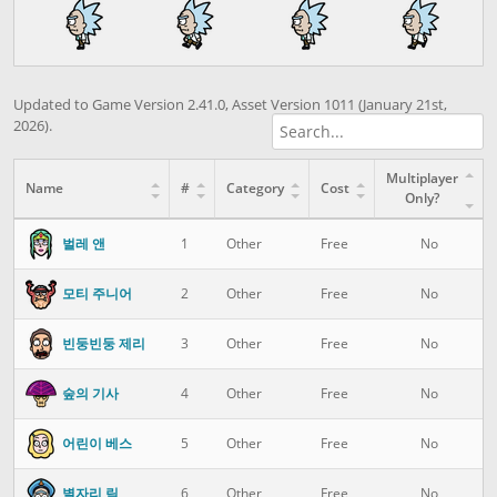
Updated to Game Version 2.41.0, Asset Version 1011 (January 21st,
2026).
Multiplayer
Name
#
Category
Cost
Only?
벌레 앤
1
Other
Free
No
모티 주니어
2
Other
Free
No
빈둥빈둥 제리
3
Other
Free
No
숲의 기사
4
Other
Free
No
어린이 베스
5
Other
Free
No
별자리 릭
6
Other
Free
No