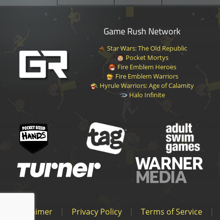
플라밍고 아빠
36
Other
Free
No
Game Rush Network
레옹
37
Other
Free
No
Star Wars: The Old Republic
Pocket Mortys
남친
38
Other
Free
No
Fire Emblem Heroes
Fire Emblem Warriors
제리의 엄마
39
Other
Free
No
Hyrule Warriors: Age of Calamity
Halo Infinite
여름 낮
40
Other
Free
No
십대 제리
41
Other
Free
No
로이
42
Other
Free
No
은둔자 제리
43
Other
Free
No
까마귀 릭
44
Rick
Free
No
Disclaimer
|
Privacy Policy
|
Terms of Service
|
닉
45
Other
Free
No