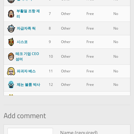
부활절 조항 제
7
Other
Free
No
리
자급자족 릭
8
Other
Free
No
시스코
9
Other
Free
No
테크 기업 CEO
10
Other
Free
No
섬머
파괴자 베스
11
Other
Free
No
제논 블룸 박사
12
Other
Free
No
아니메 섬머
13
Other
Free
No
엘르
14
Other
Free
No
Add comment
샤기 릭
15
Rick
Free
No
Comment text
Name (required)