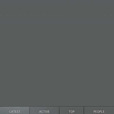
골든폴드 씨
26
Other
Free
No
속성 슬라이더 섬
27
Other
Free
No
머
옵저버
28
Other
Free
No
릭 프라임
29
Other
Free
No
대통령 부인
30
Other
Free
No
닥터 웡
31
Other
Free
No
척슬리
32
Other
Free
No
기어헤드
33
Other
Free
No
대통령
34
Other
Free
No
비너스의 자작
35
Other
Free
No
LATEST
ACTIVE
TOP
PEOPLE