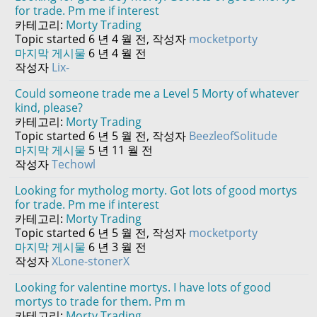
for trade. Pm me if interest
카테고리:
Morty Trading
Topic started 6 년 4 월 전, 작성자
mocketporty
마지막 게시물
6 년 4 월 전
작성자
Lix-
Could someone trade me a Level 5 Morty of whatever
kind, please?
카테고리:
Morty Trading
Topic started 6 년 5 월 전, 작성자
BeezleofSolitude
마지막 게시물
5 년 11 월 전
작성자
Techowl
Looking for mytholog morty. Got lots of good mortys
for trade. Pm me if interest
카테고리:
Morty Trading
Topic started 6 년 5 월 전, 작성자
mocketporty
마지막 게시물
6 년 3 월 전
작성자
XLone-stonerX
Looking for valentine mortys. I have lots of good
mortys to trade for them. Pm m
카테고리:
Morty Trading