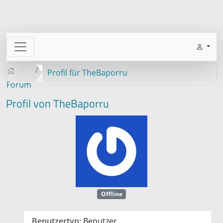
Profil für TheBaporru
Forum
Profil von TheBaporru
Offline
Benutzertyp:
Benutzer