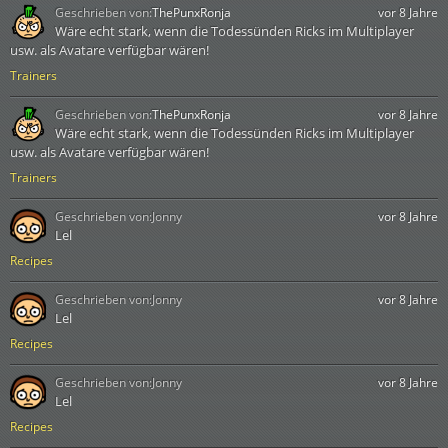
Geschrieben von:
ThePunxRonja
vor 8 Jahre
Wäre echt stark, wenn die Todessünden Ricks im Multiplayer
usw. als Avatare verfügbar wären!
Trainers
Geschrieben von:
ThePunxRonja
vor 8 Jahre
Wäre echt stark, wenn die Todessünden Ricks im Multiplayer
usw. als Avatare verfügbar wären!
Trainers
Geschrieben von:
Jonny
vor 8 Jahre
Lel
Recipes
Geschrieben von:
Jonny
vor 8 Jahre
Lel
Recipes
Geschrieben von:
Jonny
vor 8 Jahre
Lel
Recipes