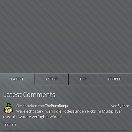
Der Rick in mir, ist
19
36
Jerry
Trans
der Rick in dir
Ey Mann, wo is' mein
20
38
Der Dandy-Rick
Micr
Rick?
Der
21
40
Virtuelle Rickalität
Maskottchen-
Roy-
Morty
LATEST
ACTIVE
TOP
PEOPLE
Latest Comments
Geschrieben von:
ThePunxRonja
vor 8 Jahre
Wäre echt stark, wenn die Todessünden Ricks im Multiplayer
usw. als Avatare verfügbar wären!
Trainers