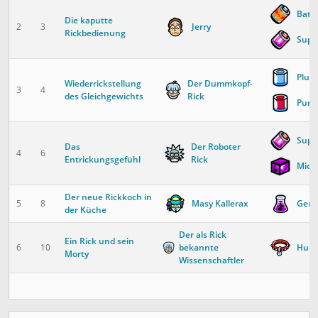
Batte
Die kaputte
2
3
Jerry
Rickbedienung
Supe
Pluto
Wiederrickstellung
Der Dummkopf-
3
4
des Gleichgewichts
Rick
Purer
Supe
Das
Der Roboter
4
6
Entrickungsgefühl
Rick
Micr
Der neue Rickkoch in
5
8
Masy Kallerax
Gerei
der Küche
Der als Rick
Ein Rick und sein
6
10
bekannte
Hund
Morty
Wissenschaftler