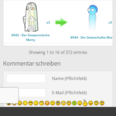
x3
x5
#043 - Der Gespenstische
#044 - Der Geisterhafte Morty
Morty
Showing 1 to 16 of 372 entries
Kommentar schreiben
x3
x5
Text des Kommentars
Name (Pflichtfeld)
#046 - Der Doppel-Morty
#047 - Der Dreifach-Morty
E-Mail (Pflichtfeld)
x5