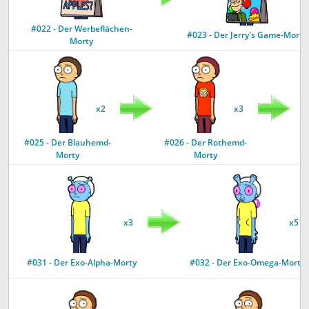
#022 - Der Werbeflächen-
#023 - Der Jerry's Game-Morty
Morty
x2
x3
#025 - Der Blauhemd-
#026 - Der Rothemd-
Morty
Morty
x3
x5
#031 - Der Exo-Alpha-Morty
#032 - Der Exo-Omega-Morty