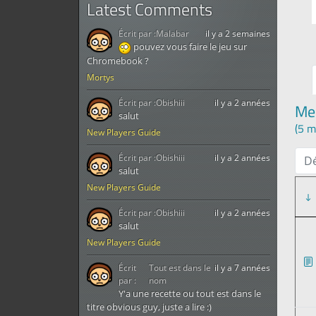
Latest Comments
Écrit par :
Malabar
il y a 2 semaines
pouvez vous faire le jeu sur
Chromebook ?
Mortys
Écrit par :
Obishiii
il y a 2 années
Me
salut
(5 m
New Players Guide
Écrit par :
Obishiii
il y a 2 années
D
salut
New Players Guide
Écrit par :
Obishiii
il y a 2 années
salut
New Players Guide
Écrit
Tout est dans le
il y a 7 années
par :
nom
Y'a une recette ou tout est dans le
titre obvious guy, juste a lire :)