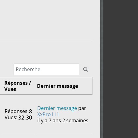
Réponses /
Dernier message
Vues
Dernier message
par
8
Réponses:
XxPro111
32.30
Vues:
il y a 7 ans 2 semaines