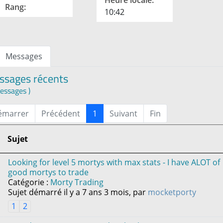
Heure locale:
Rang:
10:42
Messages
ssages récents
essages )
émarrer
Précédent
1
Suivant
Fin
Sujet
Looking for level 5 mortys with max stats - I have ALOT of
good mortys to trade
Catégorie :
Morty Trading
Sujet démarré il y a 7 ans 3 mois, par
mocketporty
1
2