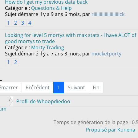
How do I get my previous data back
Catégorie :
Questions & Help
Sujet démarré il y a 9 ans 6 mois, par
riiiiiiiiiiiiiiiiiiiiick
1
2
3
4
Looking for level 5 mortys with max stats - I have ALOT of
good mortys to trade
Catégorie :
Morty Trading
Sujet démarré il y a 7 ans 3 mois, par
mocketporty
1
2
émarrer
Précédent
1
Suivant
Fin
Profil de Whoopdiedoo
rum
Temps de génération de la page : 0
Propulsé par
Kunena