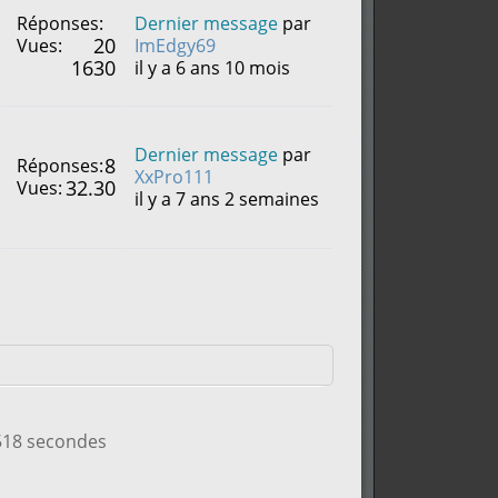
Réponses:
Dernier message
par
20
Vues:
ImEdgy69
1630
il y a 6 ans 10 mois
Dernier message
par
8
Réponses:
XxPro111
32.30
Vues:
il y a 7 ans 2 semaines
.518 secondes