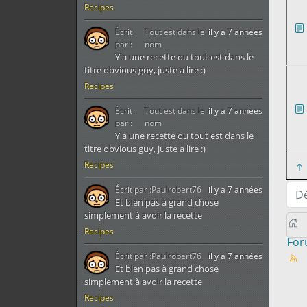
Recipes
Écrit
Tout est dans le
il y a 7 années
par :
nom
Y'a une recette ou tout est dans le
titre obvious guy, juste a lire :)
Recipes
Écrit
Tout est dans le
il y a 7 années
par :
nom
Y'a une recette ou tout est dans le
titre obvious guy, juste a lire :)
Recipes
Écrit par :
Paulrobert76
il y a 7 années
D
Et bien pas à grand chose
simplement à avoir la recette
Recipes
Fo
Écrit par :
Paulrobert76
il y a 7 années
Et bien pas à grand chose
simplement à avoir la recette
Recipes