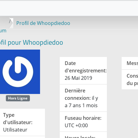
Profil de Whoopdiedoo
rum
ofil pour Whoopdiedoo
Date
Mess
d'enregistrement:
Cons
26 Mai 2019
du pr
Dernière
connexion:
il y
Hors Ligne
a 7 ans 1 mois
Type
Fuseau horaire:
d'utilisateur:
UTC +0:00
Utilisateur