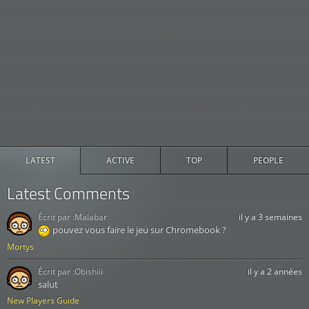
LATEST
ACTIVE
TOP
PEOPLE
Latest Comments
Écrit par :
Malabar
il y a 3 semaines
pouvez vous faire le jeu sur Chromebook ?
Mortys
Écrit par :
Obishiii
il y a 2 années
salut
New Players Guide