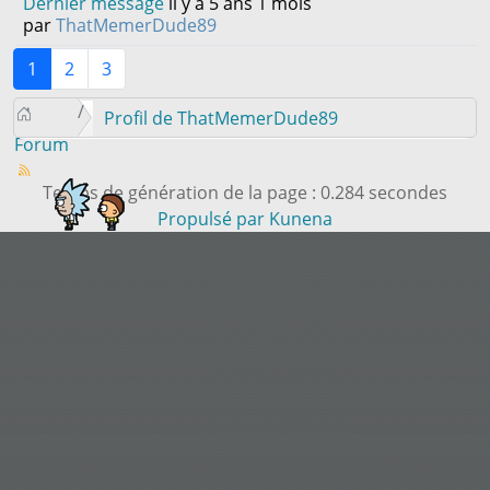
Dernier message
il y a 5 ans 1 mois
par
ThatMemerDude89
1
2
3
Profil de ThatMemerDude89
Forum
Temps de génération de la page : 0.284 secondes
Propulsé par
Kunena