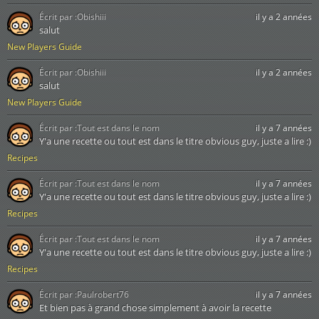
Écrit par :
Obishiii
il y a 2 années
salut
New Players Guide
Écrit par :
Obishiii
il y a 2 années
salut
New Players Guide
Écrit par :
Tout est dans le nom
il y a 7 années
Y'a une recette ou tout est dans le titre obvious guy, juste a lire :)
Recipes
Écrit par :
Tout est dans le nom
il y a 7 années
Y'a une recette ou tout est dans le titre obvious guy, juste a lire :)
Recipes
Écrit par :
Tout est dans le nom
il y a 7 années
Y'a une recette ou tout est dans le titre obvious guy, juste a lire :)
Recipes
Écrit par :
Paulrobert76
il y a 7 années
Et bien pas à grand chose simplement à avoir la recette