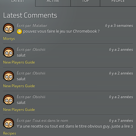
LATEST
ACTIVE
TOP
PEOPLE
Latest Comments
Écrit par :
Malabar
il y a 3 semaines
pouvez vous faire le jeu sur Chromebook ?
Mortys
Écrit par :
Obishiii
il y a 2 années
salut
New Players Guide
Écrit par :
Obishiii
il y a 2 années
salut
New Players Guide
Écrit par :
Obishiii
il y a 2 années
salut
New Players Guide
Écrit par :
Tout est dans le nom
il y a 7 années
Y'a une recette ou tout est dans le titre obvious guy, juste a lire :)
Recipes