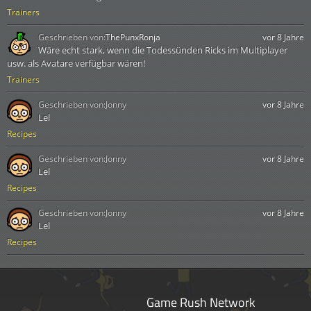
Trainers
Geschrieben von:
ThePunxRonja
vor 8 Jahre
Wäre echt stark, wenn die Todessünden Ricks im Multiplayer
usw. als Avatare verfügbar wären!
Trainers
Geschrieben von:
Jonny
vor 8 Jahre
Lel
Recipes
Geschrieben von:
Jonny
vor 8 Jahre
Lel
Recipes
Geschrieben von:
Jonny
vor 8 Jahre
Lel
Recipes
Game Rush Network