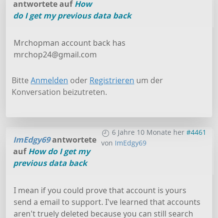
antwortete auf
How
do I get my previous data back
Mrchopman account back has
mrchop24@gmail.com
Bitte
Anmelden
oder
Registrieren
um der
Konversation beizutreten.
6 Jahre 10 Monate her
#4461
ImEdgy69
antwortete
von
ImEdgy69
auf
How do I get my
previous data back
I mean if you could prove that account is yours
send a email to support. I've learned that accounts
aren't truely deleted because you can still search