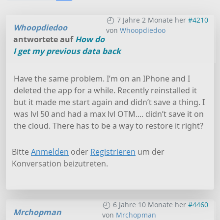
7 Jahre 2 Monate her
#4210
Whoopdiedoo
von
Whoopdiedoo
antwortete auf
How do
I get my previous data back
Have the same problem. I’m on an IPhone and I
deleted the app for a while. Recently reinstalled it
but it made me start again and didn’t save a thing. I
was lvl 50 and had a max lvl OTM.... didn’t save it on
the cloud. There has to be a way to restore it right?
Bitte
Anmelden
oder
Registrieren
um der
Konversation beizutreten.
6 Jahre 10 Monate her
#4460
Mrchopman
von
Mrchopman