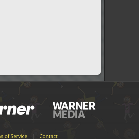
s of Service
|
Contact