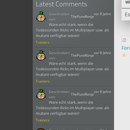
wi
Latest Comments
Es
Geschrieben
vor 8 Jahre
ThePunxRonja
von:
Wäre echt stark, wenn die
Todessünden Ricks im Multiplayer usw. als
Avatare verfügbar wären!
Trainers
Fo
Geschrieben
vor 8 Jahre
ThePunxRonja
von:
Wäre echt stark, wenn die
Todessünden Ricks im Multiplayer usw. als
Avatare verfügbar wären!
Trainers
Geschrieben
vor 8 Jahre
ThePunxRonja
von:
Wäre echt stark, wenn die
Todessünden Ricks im Multiplayer usw. als
Avatare verfügbar wären!
Trainers