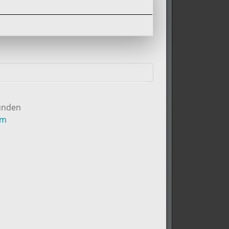
kunden
um