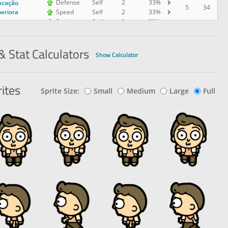
Defense
Self
2
33%
ucação
5
34
eriora
Speed
Self
2
33%
Evade
Self
2
33%
& Stat Calculators
Show Calculator
ites
Sprite Size:
Small
Medium
Large
Full