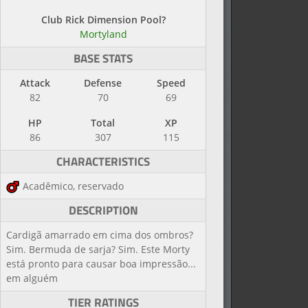
Club Rick Dimension Pool?
Mortyland
BASE STATS
Attack
Defense
Speed
82
70
69
HP
Total
XP
86
307
115
CHARACTERISTICS
Acadêmico, reservado
DESCRIPTION
Cardigã amarrado em cima dos ombros?
Sim. Bermuda de sarja? Sim. Este Morty
está pronto para causar boa impressão...
em alguém
TIER RATINGS