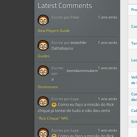
Latest Comments
Pro
Escrito por:
Pabe
1 ano atrás
.
Co
New Players Guide
Escrito por:
aniashibr
1 ano atrás
Ter
Dattebayou
Guides
Let
Escrito
1 ano atrás
bomdiamimiubem
por:
Vel
a
de 
Dimensions
Co
Escrito por:
Laya
1 ano atrás
da
Como eu faço a missão do Rick
chique já tentei de tudo e não deu certo
Ca
"Rick Chique" NPC
Gri
Escrito por:
Laya
1 ano atrás
Como eu faço a missão do Rick