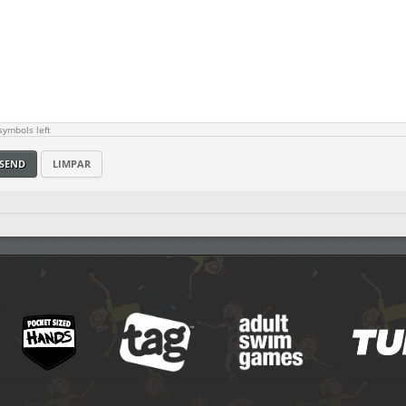
ymbols left
SEND
LIMPAR