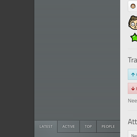
Tr
O
R
Need
At
LATEST
ACTIVE
TOP
PEOPLE
Na