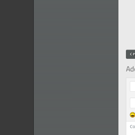
P
Ad
Com