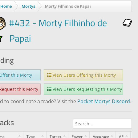
Home
Mortys
Morty Filhinho de Papai
#432 - Morty Filhinho de
Papai
ading
ffer this Morty
View Users Offering this Morty
equest this Morty
View Users Requesting this Morty
 to coordinate a trade? Visit the
Pocket Mortys Discord
.
tacks
me
Type
Target
Power
Accuracy
AP
Le