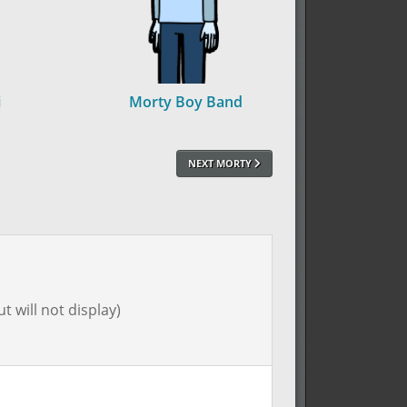
i
Morty Boy Band
NEXT MORTY
t will not display)