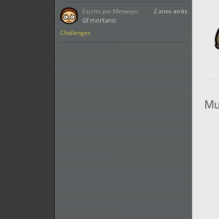
Escrito por:
Metwoyu
2 anos atrás
Gf mortanic
Challenges
Mu