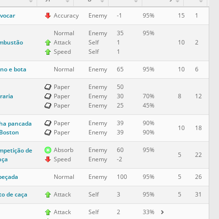
vocar
15
1
Accuracy
Enemy
-1
95%
Normal
Enemy
35
95%
mbustão
10
2
Attack
Self
1
Speed
Self
1
no e bota
10
6
Normal
Enemy
65
95%
Paper
Enemy
50
raria
8
12
Paper
Enemy
30
70%
Paper
Enemy
25
45%
Paper
Enemy
39
90%
ha pancada
10
18
Boston
Paper
Enemy
39
90%
Absorb
Enemy
60
95%
mpetição de
5
22
nça
Speed
Enemy
-2
beçada
5
26
Normal
Enemy
100
95%
to de caça
5
31
Attack
Self
3
95%
Attack
Self
2
33%