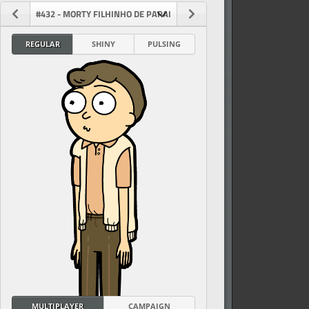
#432 - MORTY FILHINHO DE PAPAI
REGULAR
SHINY
PULSING
vel
MULTIPLAYER
CAMPAIGN