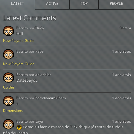
LATEST
ACTIVE
TOP
PEOPLE
Latest Comments
Escrito por:
Dudy
Ontem
Hiiii
New Players Guide
Escrito por:
Pabe
1 ano atrás
.
New Players Guide
Escrito por:
aniashibr
1 ano atrás
Dattebayou
Guides
Escrito por:
bomdiamimiubem
1 ano atrás
a
Dimensions
Escrito por:
Laya
1 ano atrás
Como eu faço a missão do Rick chique já tentei de tudo e
não deu certo