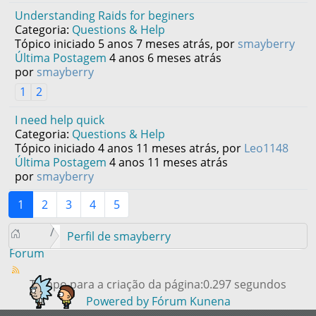
Understanding Raids for beginers
Categoria:
Questions & Help
Tópico iniciado 5 anos 7 meses atrás, por
smayberry
Última Postagem
4 anos 6 meses atrás
por
smayberry
1
2
I need help quick
Categoria:
Questions & Help
Tópico iniciado 4 anos 11 meses atrás, por
Leo1148
Última Postagem
4 anos 11 meses atrás
por
smayberry
1
2
3
4
5
Perfil de smayberry
Forum
Tempo para a criação da página:0.297 segundos
Powered by
Fórum Kunena