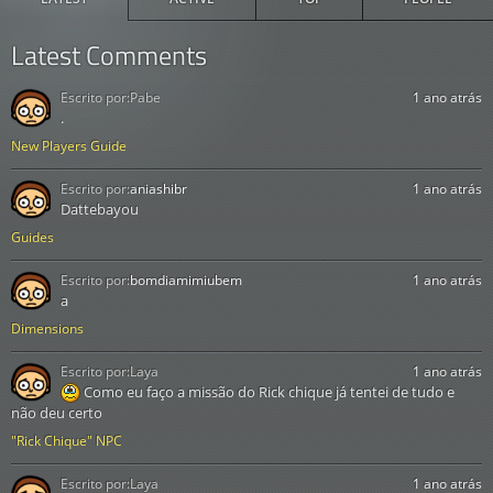
Latest Comments
Escrito por:
Pabe
1 ano atrás
.
New Players Guide
Escrito por:
aniashibr
1 ano atrás
Dattebayou
Guides
Escrito por:
bomdiamimiubem
1 ano atrás
a
Dimensions
Escrito por:
Laya
1 ano atrás
Como eu faço a missão do Rick chique já tentei de tudo e
não deu certo
"Rick Chique" NPC
Escrito por:
Laya
1 ano atrás