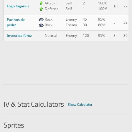
Attack
Self
2
100%
Fogo fogaréu
10
27
Defense
Self
1
100%
Rock
Enemy
45
95%
Punhos de
5
32
pedra
Rock
Enemy
30
60%
Investida feroz
8
36
Normal
Enemy
120
95%
IV & Stat Calculators
Show Calculator
Sprites