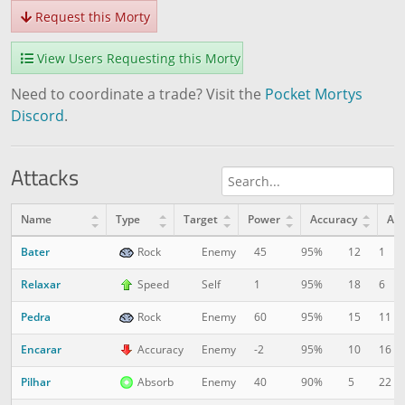
Request this Morty
View Users Requesting this Morty
Need to coordinate a trade? Visit the
Pocket Mortys
Discord
.
Attacks
Name
Type
Target
Power
Accuracy
AP
Bater
12
1
Rock
Enemy
45
95%
Relaxar
18
6
Speed
Self
1
95%
Pedra
15
11
Rock
Enemy
60
95%
Encarar
10
16
Accuracy
Enemy
-2
95%
Pilhar
5
22
Absorb
Enemy
40
90%