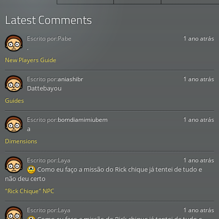
Latest Comments
Escrito por:
Pabe
1 ano atrás
.
New Players Guide
Escrito por:
aniashibr
1 ano atrás
Dattebayou
Guides
Escrito por:
bomdiamimiubem
1 ano atrás
a
Dimensions
Escrito por:
Laya
1 ano atrás
Como eu faço a missão do Rick chique já tentei de tudo e
não deu certo
"Rick Chique" NPC
Escrito por:
Laya
1 ano atrás