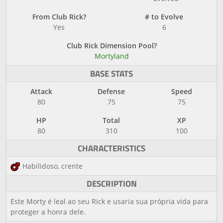
From Club Rick?
# to Evolve
Yes
6
Club Rick Dimension Pool?
Mortyland
BASE STATS
Attack
Defense
Speed
80
75
75
HP
Total
XP
80
310
100
CHARACTERISTICS
Habilidoso, crente
DESCRIPTION
Este Morty é leal ao seu Rick e usaria sua própria vida para
proteger a honra dele.