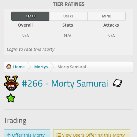
TIER RATINGS
STAFF
USERS
MINE
Overall
Stats
Attacks
Login to rate this Morty
Home
Mortys
Morty Samurai
#266 - Morty Samurai
Trading
Offer this Morty
View Users Offering this Morty