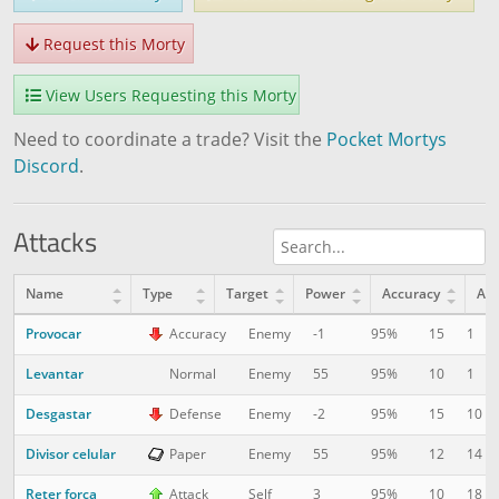
Request this Morty
View Users Requesting this Morty
Need to coordinate a trade? Visit the
Pocket Mortys
Discord
.
Attacks
Name
Type
Target
Power
Accuracy
AP
Provocar
15
1
Accuracy
Enemy
-1
95%
Levantar
10
1
Normal
Enemy
55
95%
Desgastar
15
10
Defense
Enemy
-2
95%
Divisor celular
12
14
Paper
Enemy
55
95%
Reter força
10
18
Attack
Self
3
95%