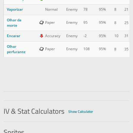
Vaporizar
8
21
Normal
Enemy
78
95%
Olhar da
Paper
Enemy
95
95%
8
25
morte
Encarar
10
31
Accuracy
Enemy
-2
95%
Olhar
Paper
Enemy
108
95%
8
35
perfurante
IV & Stat Calculators
Show Calculator
Sprites