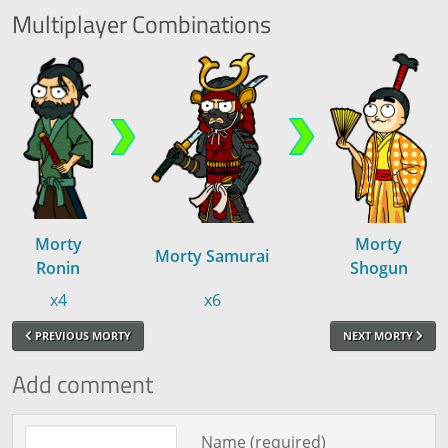
Multiplayer
Combinations
Morty
Morty
Morty Samurai
Ronin
Shogun
x4
x6
PREVIOUS MORTY
NEXT MORTY
Add comment
Comment text
Name (required)