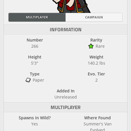
MULTIPLAYER
CAMPAIGN
INFORMATION
Number
Rarity
266
Rare
Height
Weight
5'3"
140.2 lbs
Type
Evo. Tier
Paper
2
Added In
Unreleased
MULTIPLAYER
Spawns in Wild?
Where Found
Yes
Summer's Van
Evolved