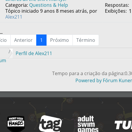
Categoria:
Questions & Help
Respostas:
1
Tópico iniciado 9 anos 8 meses atrás, por
Exibições:
Alex211
ício
Anterior
1
Próximo
Término
Perfil de Alex211
rum
Tempo para a criação da página:0.
Powered by
Fórum Kune