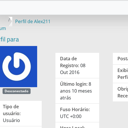
Perfil de Alex211
rum
fil para
Data de
Post
Registro:
08
Exib
Out 2016
Perfi
Último login:
8
Obri
anos 10 meses
Desconectado
Rece
atrás
Tipo de
Fuso Horário:
usuário:
UTC +0:00
Usuário