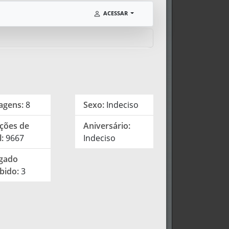
ACESSAR
agens:
8
Sexo:
Indeciso
ições de
Aniversário:
l:
9667
Indeciso
gado
bido:
3