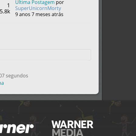
Última Postagem
por
1
SuperUnicornMorty
5.8k
9 anos 7 meses atrás
307 segundos
na