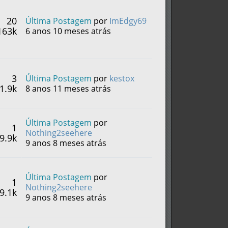
20
Última Postagem
por
ImEdgy69
163k
6 anos 10 meses atrás
3
Última Postagem
por
kestox
1.9k
8 anos 11 meses atrás
Última Postagem
por
1
Nothing2seehere
9.9k
9 anos 8 meses atrás
Última Postagem
por
1
Nothing2seehere
9.1k
9 anos 8 meses atrás