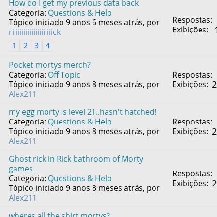
How do I get my previous data back
Categoria:
Questions & Help
Respostas:
Tópico iniciado 9 anos 6 meses atrás, por
Exibições:
riiiiiiiiiiiiiiiiiiiiick
1
2
3
4
Pocket mortys merch?
Categoria:
Off Topic
Respostas:
2
Tópico iniciado 9 anos 8 meses atrás, por
Exibições:
Alex211
my egg morty is level 21..hasn't hatched!
Categoria:
Questions & Help
Respostas:
2
Tópico iniciado 9 anos 8 meses atrás, por
Exibições:
Alex211
Ghost rick in Rick bathroom of Morty
games...
Respostas:
Categoria:
Questions & Help
2
Exibições:
Tópico iniciado 9 anos 8 meses atrás, por
Alex211
wheres all the shirt mortys?