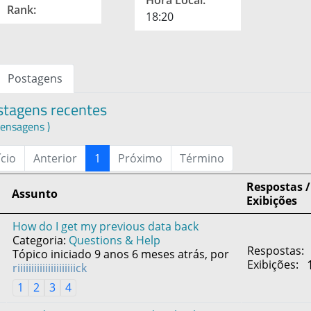
Hora Local:
Rank:
18:20
Postagens
stagens recentes
ensagens )
ício
Anterior
1
Próximo
Término
Respostas /
Assunto
Exibições
How do I get my previous data back
Categoria:
Questions & Help
Respostas:
Tópico iniciado 9 anos 6 meses atrás, por
Exibições:
riiiiiiiiiiiiiiiiiiiiick
1
2
3
4