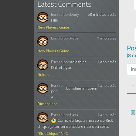
Latest Comments
Escrito por:
Dudy
58 minutos atrás
Hiiii
New Players Guide
Escrito por:
Pabe
1 ano atrás
.
Po
New Players Guide
(8 m
Escrito por:
aniashibr
1 ano atrás
Dattebayou
In
Guides
Escrito
1 ano atrás
bomdiamimiubem
por:
a
Dimensions
Escrito por:
Laya
1 ano atrás
Como eu faço a missão do Rick
chique já tentei de tudo e não deu certo
"Rick Chique" NPC