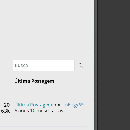
Última Postagem
20
Última Postagem
por
ImEdgy69
163k
6 anos 10 meses atrás