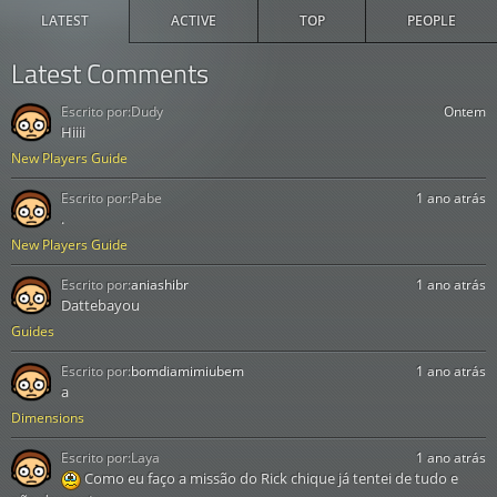
LATEST
ACTIVE
TOP
PEOPLE
Latest Comments
Escrito por:
Dudy
Ontem
Hiiii
New Players Guide
Escrito por:
Pabe
1 ano atrás
.
New Players Guide
Escrito por:
aniashibr
1 ano atrás
Dattebayou
Guides
Escrito por:
bomdiamimiubem
1 ano atrás
a
Dimensions
Escrito por:
Laya
1 ano atrás
Como eu faço a missão do Rick chique já tentei de tudo e