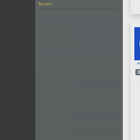
Recipes
A
D