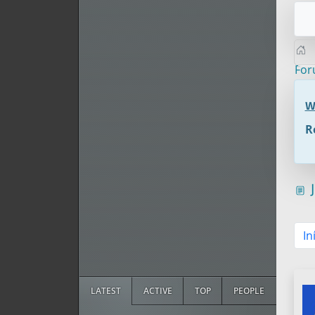
Fo
W
R
J
In
LATEST
ACTIVE
TOP
PEOPLE