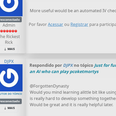
More useful would be an automated IV chec
esconectado
Por favor
Acessar
ou
Registrar
para particip
Admin
he Rickest
Rick
MAIS
DJPX
Respondido por
DJPX
no tópico
Just for f
an AI who can play pcoketmortys
@ForgottenDynasty
Would you mind learning alittle bit like usin
UTOR DO TÓPICO
is really hard to develop something togethe
esconectado
Would be great and it is really helpful later.
MAIS