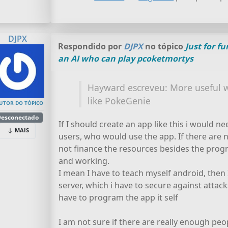
DJPX
Respondido por
DJPX
no tópico
Just for f
an AI who can play pcoketmortys
Hayward escreveu: More useful 
like PokeGenie
UTOR DO TÓPICO
esconectado
If I should create an app like this i would 
MAIS
users, who would use the app. If there are n
not finance the resources besides the pro
and working.
I mean I have to teach myself android, then 
server, which i have to secure against attack
have to program the app it self
I am not sure if there are really enough peopl