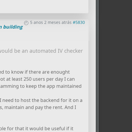
5 anos 2 meses atrás
#5830
un building
would be an automated IV checker
need to know if there are enought
ot at least 250 users per day I can
gramming to keep the app maintained
I need to host the backend for it on a
s, maintain and pay the rent. And I
e for that it would be useful if it