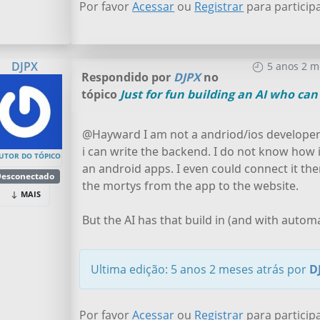
Por favor
Acessar
ou
Registrar
para particip
DJPX
5 anos 2 m
Respondido por
DJPX
no
tópico
Just for fun building an AI who ca
@Hayward I am not a andriod/ios developer 
i can write the backend. I do not know how i
UTOR DO TÓPICO
an android apps. I even could connect it the
esconectado
the mortys from the app to the website.
MAIS
But the AI has that build in (and with automa
Ultima edição: 5 anos 2 meses atrás por
D
Por favor
Acessar
ou
Registrar
para particip