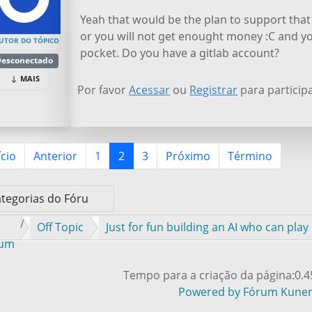
Yeah that would be the plan to support tha
or you will not get enought money :C and y
UTOR DO TÓPICO
pocket. Do you have a gitlab account?
esconectado
MAIS
Por favor
Acessar
ou
Registrar
para particip
ício
Anterior
1
2
3
Próximo
Término
Off Topic
Just for fun building an AI who can pla
rum
Tempo para a criação da página:0.
Powered by
Fórum Kune