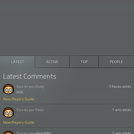
LATEST
ACTIVE
TOP
PEOPLE
Latest Comments
Escrito por:
Dudy
5 horas atrás
Hiiii
New Players Guide
Escrito por:
Pabe
1 ano atrás
.
New Players Guide
Escrito por:
aniashibr
1 ano atrás