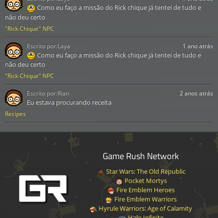
Como eu faço a missão do Rick chique já tentei de tudo e
não deu certo
"Rick Chique" NPC
Escrito por:
Laya
1 ano atrás
Como eu faço a missão do Rick chique já tentei de tudo e
não deu certo
"Rick Chique" NPC
Escrito por:
Rian
2 anos atrás
Eu estava procurando receita
Recipes
Game Rush Network
Star Wars: The Old Republic
Pocket Mortys
Fire Emblem Heroes
Fire Emblem Warriors
Hyrule Warriors: Age of Calamity
Halo Infinite