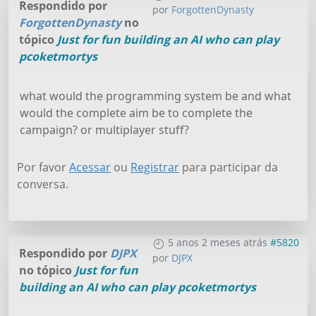
Respondido por
por
ForgottenDynasty
ForgottenDynasty
no
tópico
Just for fun building an AI who can play
pcoketmortys
what would the programming system be and what
would the complete aim be to complete the
campaign? or multiplayer stuff?
Por favor
Acessar
ou
Registrar
para participar da
conversa.
5 anos 2 meses atrás
#5820
Respondido por
DJPX
por
DJPX
no tópico
Just for fun
building an AI who can play pcoketmortys