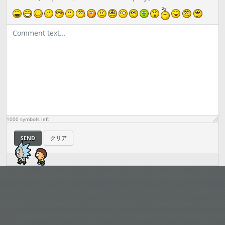
1000
symbols left
SEND
クリア