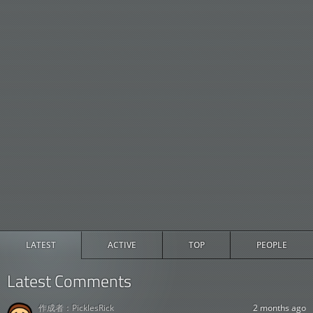
LATEST
ACTIVE
TOP
PEOPLE
Latest Comments
作成者：
PicklesRick
2 months ago