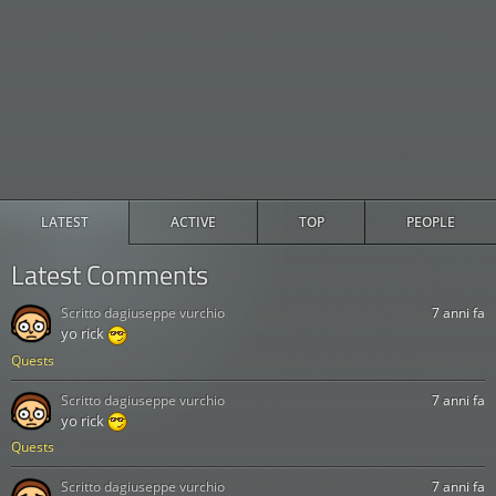
LATEST
ACTIVE
TOP
PEOPLE
Latest Comments
Scritto da
giuseppe vurchio
7 anni fa
yo rick
Quests
Scritto da
giuseppe vurchio
7 anni fa
yo rick
Quests
Scritto da
giuseppe vurchio
7 anni fa