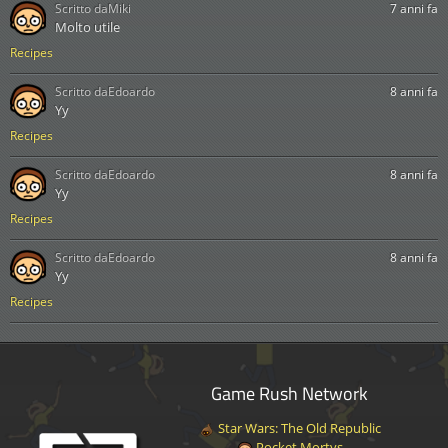
Scritto da
Miki
7 anni fa
Molto utile
Recipes
Scritto da
Edoardo
8 anni fa
Yy
Recipes
Scritto da
Edoardo
8 anni fa
Yy
Recipes
Scritto da
Edoardo
8 anni fa
Yy
Recipes
Game Rush Network
Star Wars: The Old Republic
Pocket Mortys