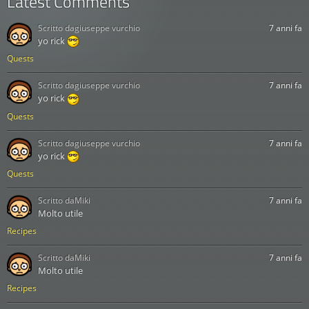
Latest Comments
Scritto da
giuseppe vurchio
7 anni fa
yo rick
Quests
Scritto da
giuseppe vurchio
7 anni fa
yo rick
Quests
Scritto da
giuseppe vurchio
7 anni fa
yo rick
Quests
Scritto da
Miki
7 anni fa
Molto utile
Recipes
Scritto da
Miki
7 anni fa
Molto utile
Recipes