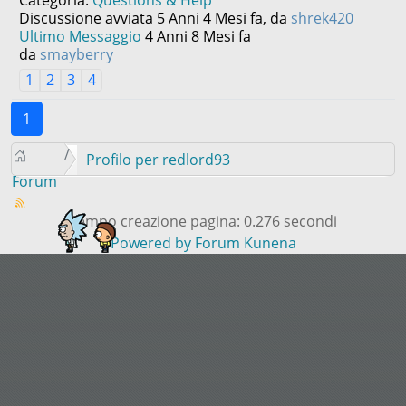
Categoria:
Questions & Help
Discussione avviata 5 Anni 4 Mesi fa, da
shrek420
Ultimo Messaggio
4 Anni 8 Mesi fa
da
smayberry
1
2
3
4
1
Profilo per redlord93
Forum
Tempo creazione pagina: 0.276 secondi
Powered by
Forum Kunena