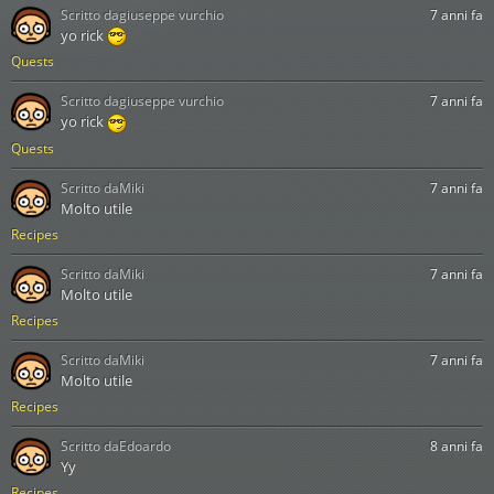
Scritto da
giuseppe vurchio
7 anni fa
yo rick
Quests
Scritto da
giuseppe vurchio
7 anni fa
yo rick
Quests
Scritto da
Miki
7 anni fa
Molto utile
Recipes
Scritto da
Miki
7 anni fa
Molto utile
Recipes
Scritto da
Miki
7 anni fa
Molto utile
Recipes
Scritto da
Edoardo
8 anni fa
Yy
Recipes