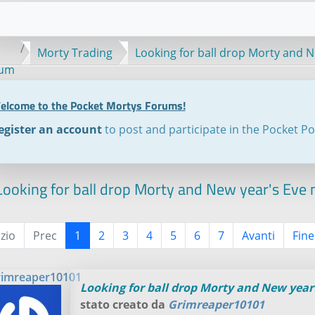
Morty Trading
Looking for ball drop Morty and 
rum
elcome to the Pocket Mortys Forums!
egister an account
to post and participate in the Pocket P
ooking for ball drop Morty and New year's Eve
izio
Prec
1
2
3
4
5
6
7
Avanti
Fine
imreaper10101
Looking for ball drop Morty and New year
stato creato da
Grimreaper10101