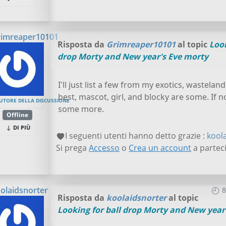
imreaper10101
Risposta da
Grimreaper10101
al topic
Look
drop Morty and New year's Eve morty
I'll just list a few from my exotics, wastel
best, mascot, girl, and blocky are some. If no
UTORE DELLA DISCUSSIONE
some more.
Offline
DI PIÙ
I seguenti utenti hanno detto grazie :
kool
Si prega
Accesso
o
Crea un account
a parteci
olaidsnorter
8
Risposta da
koolaidsnorter
al topic
Looking for ball drop Morty and New year