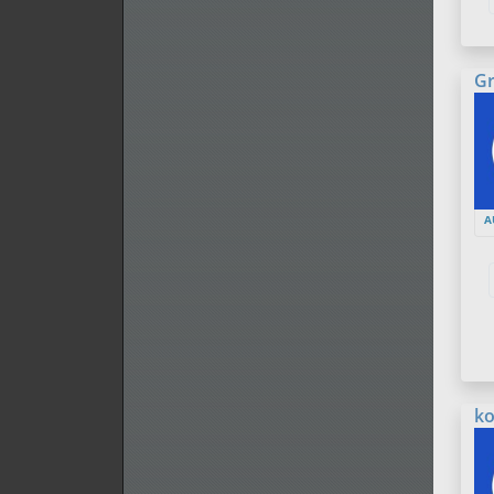
Gr
A
ko