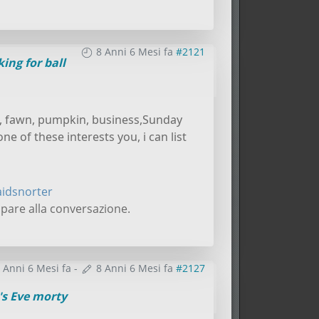
8 Anni 6 Mesi fa
#2121
ing for ball
and, fawn, pumpkin, business,Sunday
ne of these interests you, i can list
aidsnorter
pare alla conversazione.
 Anni 6 Mesi fa
-
8 Anni 6 Mesi fa
#2127
's Eve morty