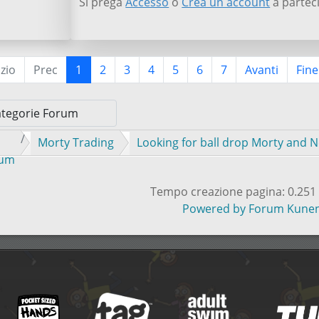
Si prega
Accesso
o
Crea un account
a parteci
izio
Prec
1
2
3
4
5
6
7
Avanti
Fine
Morty Trading
Looking for ball drop Morty and 
rum
Tempo creazione pagina: 0.251
Powered by
Forum Kune