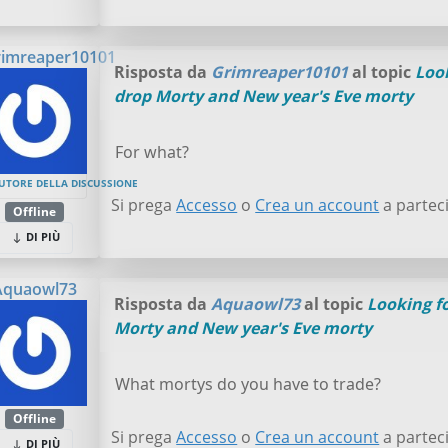
imreaper10101
Risposta da
Grimreaper10101
al topic
Look
drop Morty and New year's Eve morty
For what?
UTORE DELLA DISCUSSIONE
Si prega
Accesso
o
Crea un account
a parteci
Offline
DI PIÙ
Aquaowl73
Risposta da
Aquaowl73
al topic
Looking fo
Morty and New year's Eve morty
What mortys do you have to trade?
Offline
Si prega
Accesso
o
Crea un account
a parteci
DI PIÙ