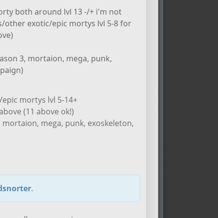
rty both around lvl 13 -/+ i'm not
other exotic/epic mortys lvl 5-8 for
ove)
eason 3, mortaion, mega, punk,
mpaign)
epic mortys lvl 5-14+
5 above (11 above ok!)
, mortaion, mega, punk, exoskeleton,
dsnorter
.