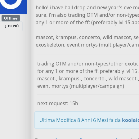
hello! i have ball drop and new year's eve mo
sure. i'm also trading OTM and/or non-types/
Offline
any 1 or more of the ff: (preferably lvl 15 ab
DI PIÙ
mascot, krampus, concerto, wild mascot, s
exoskeleton, event mortys (multiplayer/ca
trading OTM and/or non-types/other exotic/
for any 1 or more of the ff. preferably lvl 1
mascot-, krampus-, concerto-, wild mascot-
event mortys (multiplayer/campaign)
next request: 15h
Ultima Modifica 8 Anni 6 Mesi fa da
koolai