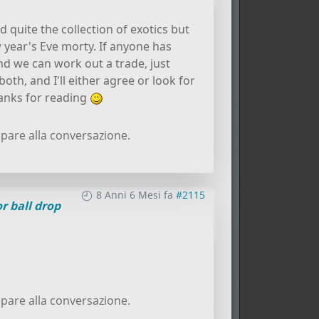
d quite the collection of exotics but
w year's Eve morty. If anyone has
nd we can work out a trade, just
oth, and I'll either agree or look for
hanks for reading
pare alla conversazione.
8 Anni 6 Mesi fa
#2115
r ball drop
pare alla conversazione.