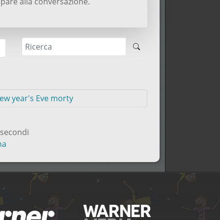
pare alla conversazione.
New year's Eve morty
 secondi
na