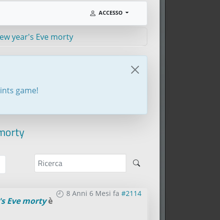
ACCESSO
New year's Eve morty
oints game!
 morty
8 Anni 6 Mesi fa
#2114
's Eve morty
è