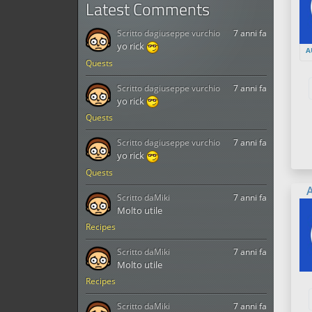
Latest Comments
Scritto da
giuseppe vurchio
7 anni fa
yo rick
A
Quests
Scritto da
giuseppe vurchio
7 anni fa
yo rick
Quests
Scritto da
giuseppe vurchio
7 anni fa
yo rick
Quests
Scritto da
Miki
7 anni fa
Molto utile
Recipes
Scritto da
Miki
7 anni fa
Molto utile
Recipes
Scritto da
Miki
7 anni fa