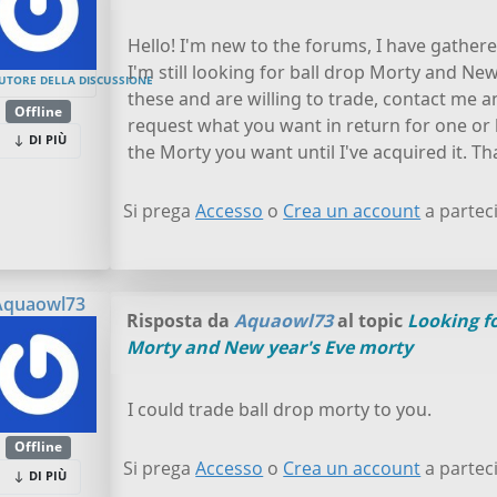
Hello! I'm new to the forums, I have gathere
I'm still looking for ball drop Morty and Ne
UTORE DELLA DISCUSSIONE
these and are willing to trade, contact me a
Offline
request what you want in return for one or b
DI PIÙ
the Morty you want until I've acquired it. T
Si prega
Accesso
o
Crea un account
a parteci
Aquaowl73
Risposta da
Aquaowl73
al topic
Looking fo
Morty and New year's Eve morty
I could trade ball drop morty to you.
Offline
Si prega
Accesso
o
Crea un account
a parteci
DI PIÙ