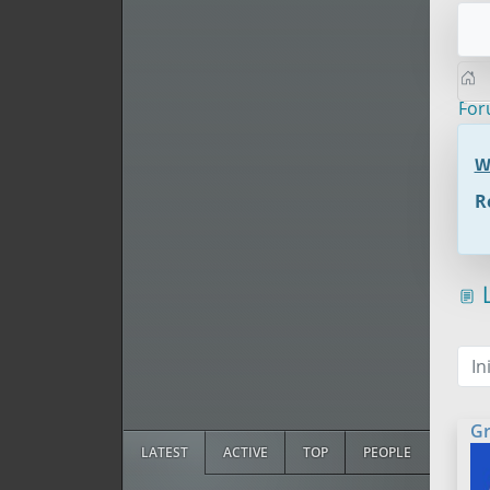
Fo
W
R
L
In
Gr
LATEST
ACTIVE
TOP
PEOPLE