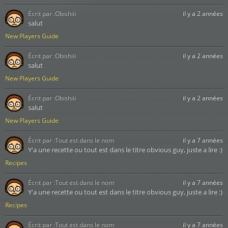
Écrit par :
Obishiii
il y a 2 années
salut
New Players Guide
Écrit par :
Obishiii
il y a 2 années
salut
New Players Guide
Écrit par :
Obishiii
il y a 2 années
salut
New Players Guide
Écrit par :
Tout est dans le nom
il y a 7 années
Y'a une recette ou tout est dans le titre obvious guy, juste a lire :)
Recipes
Écrit par :
Tout est dans le nom
il y a 7 années
Y'a une recette ou tout est dans le titre obvious guy, juste a lire :)
Recipes
Écrit par :
Tout est dans le nom
il y a 7 années