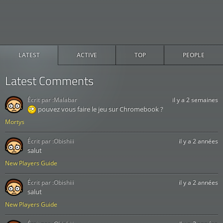
LATEST
ACTIVE
TOP
PEOPLE
Latest Comments
Écrit par :
Malabar
il y a 2 semaines
pouvez vous faire le jeu sur Chromebook ?
Mortys
Écrit par :
Obishiii
il y a 2 années
salut
New Players Guide
Écrit par :
Obishiii
il y a 2 années
salut
New Players Guide