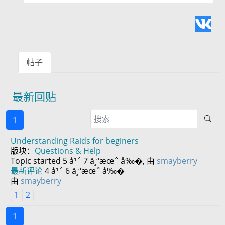
帖子
最新回贴
1
Understanding Raids for beginers
版块：
Questions & Help
Topic started 5 å¹´ 7 ä¸ªæœˆ å‰�, 由
smayberry
最新评论
4 å¹´ 6 ä¸ªæœˆ å‰�
由
smayberry
1
2
1