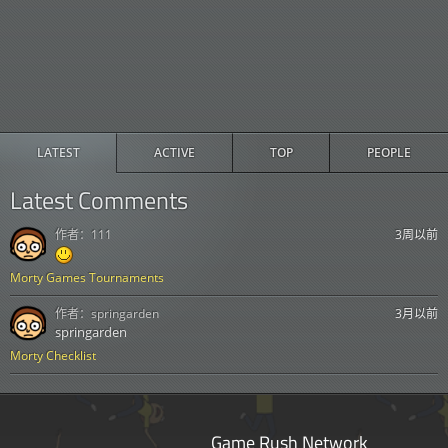
LATEST
ACTIVE
TOP
PEOPLE
Latest Comments
作者：
111
3周以前
Morty Games Tournaments
作者：
springarden
3月以前
springarden
Morty Checklist
Game Rush Network