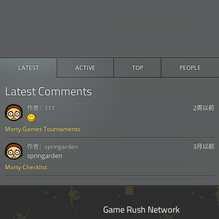
LATEST
ACTIVE
TOP
PEOPLE
Latest Comments
作者：
111
2周以前
Morty Games Tournaments
作者：
springarden
3月以前
springarden
Morty Checklist
Game Rush Network