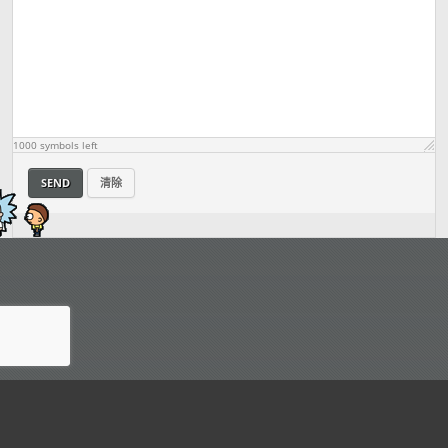
Sign Post 9
(5 Badges)
从中心城或者莫蒂电脑里的售货员瑞克那里购
买一些物品，可能会让你转败为胜。
1000
symbols left
Sign Post 10
(8 Badges)
SEND
清除
你的莫蒂是不是没有你需要的招式？去中心城
的莫蒂日托所，让同类的莫蒂合体可以增强他
们的战斗力。
Sign Post 11
(6 Badges)
一定要多逛一逛你所在的次元空间，说不定能
发现你需要的物品，甚至是超级珍稀的莫蒂！