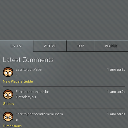
LATEST
ACTIVE
TOP
PEOPLE
Latest Comments
Escrito por:
Pabe
1 ano atrás
.
New Players Guide
Escrito por:
aniashibr
1 ano atrás
Dattebayou
Guides
Escrito por:
bomdiamimiubem
1 ano atrás
a
Dimensions