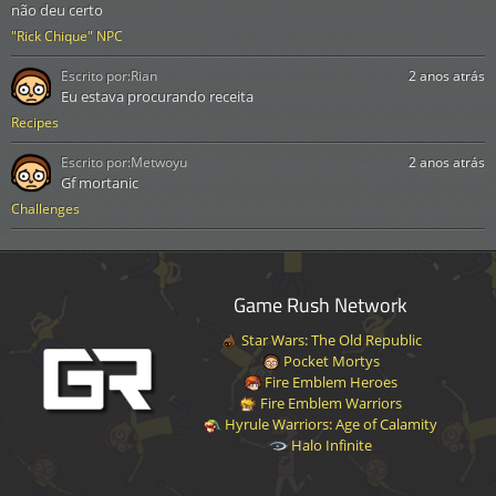
não deu certo
"Rick Chique" NPC
Escrito por:
Rian
2 anos atrás
Eu estava procurando receita
Recipes
Escrito por:
Metwoyu
2 anos atrás
Gf mortanic
Challenges
Game Rush Network
Star Wars: The Old Republic
Pocket Mortys
Fire Emblem Heroes
Fire Emblem Warriors
Hyrule Warriors: Age of Calamity
Halo Infinite