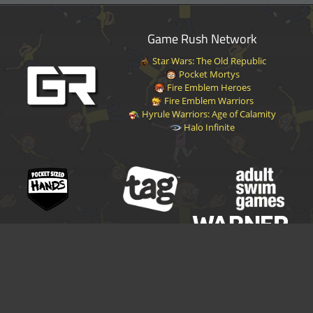
Game Rush Network
Star Wars: The Old Republic
Pocket Mortys
Fire Emblem Heroes
Fire Emblem Warriors
Hyrule Warriors: Age of Calamity
Halo Infinite
Disclaimer
|
Privacy Policy
|
Terms of Service
|
Contact