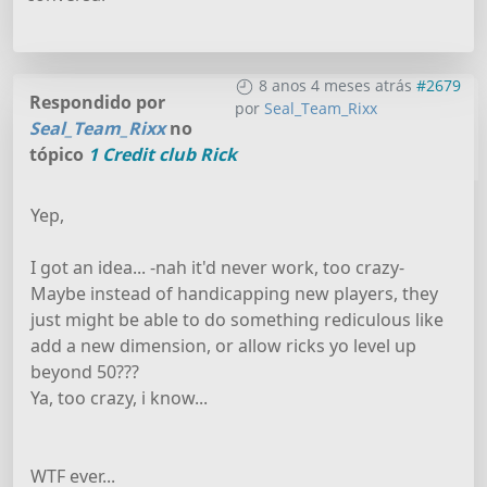
8 anos 4 meses atrás
#2679
Respondido por
por
Seal_Team_Rixx
Seal_Team_Rixx
no
tópico
1 Credit club Rick
Yep,
I got an idea... -nah it'd never work, too crazy-
Maybe instead of handicapping new players, they
just might be able to do something rediculous like
add a new dimension, or allow ricks yo level up
beyond 50???
Ya, too crazy, i know...
WTF ever...