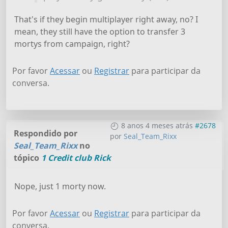
That's if they begin multiplayer right away, no? I
mean, they still have the option to transfer 3
mortys from campaign, right?
Por favor
Acessar
ou
Registrar
para participar da
conversa.
8 anos 4 meses atrás
#2678
Respondido por
por
Seal_Team_Rixx
Seal_Team_Rixx
no
tópico
1 Credit club Rick
Nope, just 1 morty now.
Por favor
Acessar
ou
Registrar
para participar da
conversa.