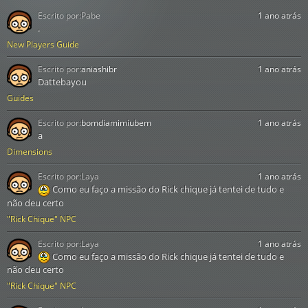
Escrito por:
Pabe
1 ano atrás
.
New Players Guide
Escrito por:
aniashibr
1 ano atrás
Dattebayou
Guides
Escrito por:
bomdiamimiubem
1 ano atrás
a
Dimensions
Escrito por:
Laya
1 ano atrás
Como eu faço a missão do Rick chique já tentei de tudo e
não deu certo
"Rick Chique" NPC
Escrito por:
Laya
1 ano atrás
Como eu faço a missão do Rick chique já tentei de tudo e
não deu certo
"Rick Chique" NPC