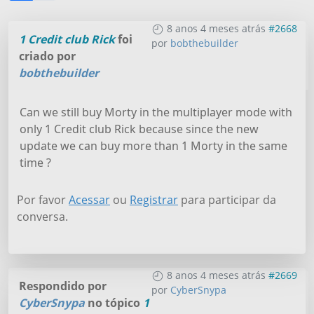
8 anos 4 meses atrás
#2668
1 Credit club Rick
foi
por
bobthebuilder
criado por
bobthebuilder
Can we still buy Morty in the multiplayer mode with
only 1 Credit club Rick because since the new
update we can buy more than 1 Morty in the same
time ?
Por favor
Acessar
ou
Registrar
para participar da
conversa.
8 anos 4 meses atrás
#2669
Respondido por
por
CyberSnypa
CyberSnypa
no tópico
1